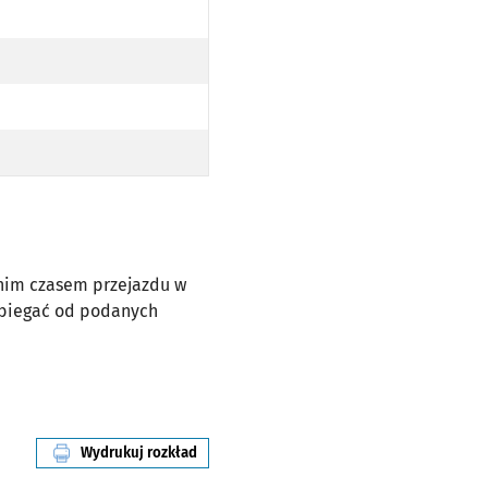
dnim czasem przejazdu w
dbiegać od podanych
Wydrukuj rozkład
linii nr 116