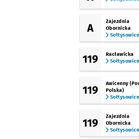
(Redycka)
Bagatela
Zajezdnia
(Redycka)
A
Sołtysowice
Obornicka
Sołtysowic
Racławicka
119
Sołtysowic
Awicenny (Po
119
Polska)
Sołtysowic
Zajezdnia
119
Obornicka
Sołtysowic