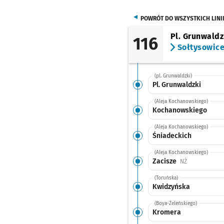
POWRÓT DO WSZYSTKICH LINI
Pl. Grunwaldz
116
Sołtysowic
(pl. Grunwaldzki)
Pl. Grunwaldzki
(Aleja Kochanowskiego)
Kochanowskiego
(Aleja Kochanowskiego)
Śniadeckich
(Aleja Kochanowskiego)
Zacisze
Przystanek na
NŻ
(Toruńska)
Kwidzyńska
(Boya-Żeleńskiego)
Kromera