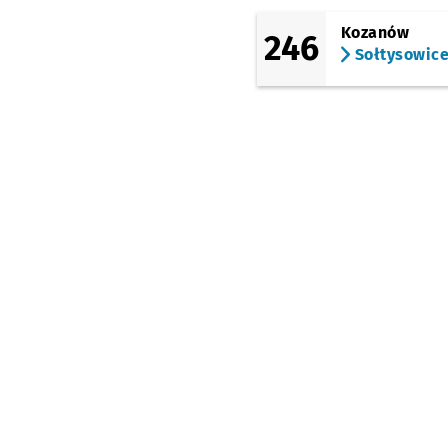
Kozanów
246
Sołtysowic