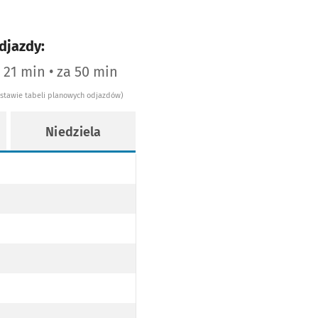
djazdy:
a 21 min • za 50 min
dstawie tabeli planowych odjazdów)
Niedziela
ie 7
odzinie 7