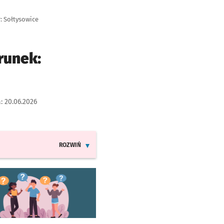
: Sołtysowice
runek:
a:
20.06.2026
ROZWIŃ
INFORMACJE O ZMIANACH W ROZKŁADACH JAZDY LINI
worzy się w nowej karcie