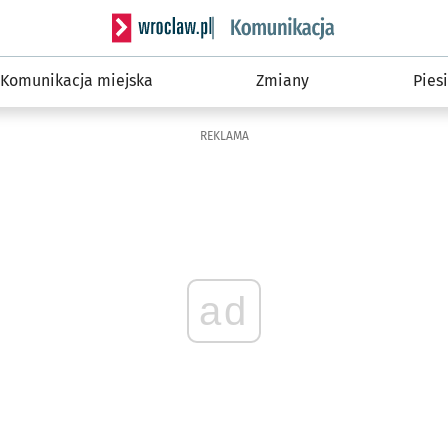
Serwis informacyjny wroclaw.pl podserwis: Ko
Komunikacja miejska
Zmiany
Piesi
REKLAMA
ad