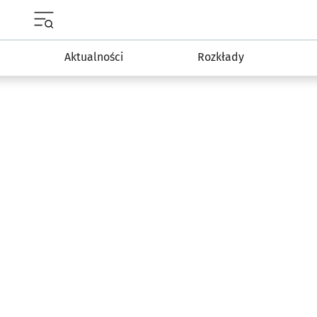
Menu główne portalu wroclaw.pl
Aktualności
Rozkłady