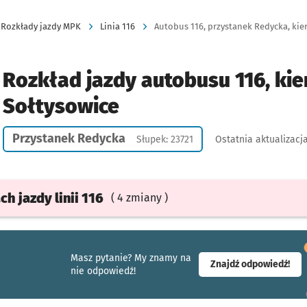
Rozkłady jazdy MPK
Linia 116
Autobus 116, przystanek Redycka, kier
Rozkład jazdy autobusu 116, kie
Sołtysowice
Przystanek Redycka
Słupek: 23721
Ostatnia aktualizacj
ach
jazdy
linii 116
( 4 zmiany )
Masz pytanie? My znamy na
- ot
Znajdź odpowiedź!
nie odpowiedź!