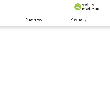
Powietrze
we Wrocławiu
munikacja
umiarkowane
Rowerzyści
Kierowcy