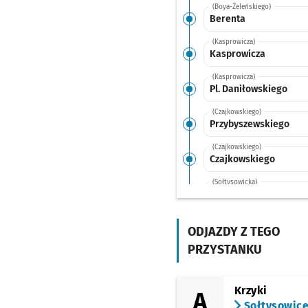
(Boya-Żeleńskiego)
Berenta
(Kasprowicza)
Kasprowicza
(Kasprowicza)
Pl. Daniłowskiego
(Czajkowskiego)
Przybyszewskiego
(Czajkowskiego)
Czajkowskiego
(Sołtysowicka)
Koszarowa
(Sołtysowicka)
Sołtysowicka
ODJAZDY Z TEGO
PRZYSTANKU
(Sołtysowicka)
Poprzeczna
(Redycka)
Krzyki
A
Redycka
Sołtysowic