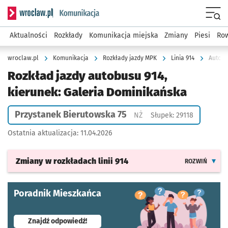
Serwis informacyjny wroclaw.pl podserwis: Komunikacja
Menu
Aktualności
Rozkłady
Komunikacja miejska
Zmiany
Piesi
Row
wroclaw.pl
Komunikacja
Rozkłady jazdy MPK
Linia 914
Autobu
Rozkład jazdy autobusu 914,
kierunek: Galeria Dominikańska
Przystanek Bierutowska 75
Przystanek na życzenie
NŻ
Słupek: 29118
Ostatnia aktualizacja:
11.04.2026
Zmiany w rozkładach
linii 914
ROZWIŃ
Poradnik Mieszkańca
- otworzy się w nowej karcie
Znajdź odpowiedź!