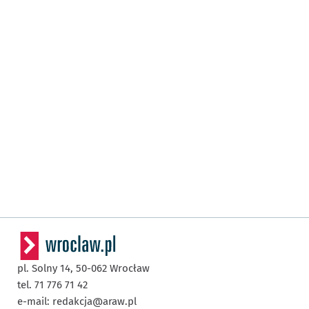
pl. Solny 14,
50-062
Wrocław
tel. 71 776 71 42
e-mail:
redakcja@araw.pl