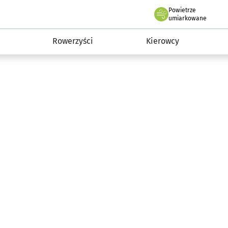
Powietrze
we Wrocławiu
munikacja
umiarkowane
Rowerzyści
Kierowcy