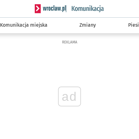
Serwis informacyjny wroclaw.pl podserwis: Ko
Komunikacja miejska
Zmiany
Piesi
REKLAMA
ad