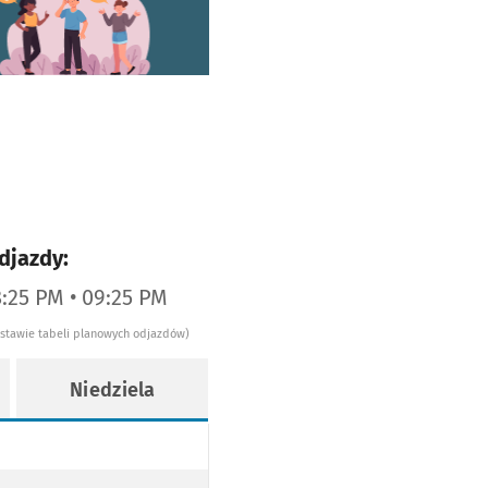
worzy się w nowej karcie
djazdy:
8:25 PM • 09:25 PM
dstawie tabeli planowych odjazdów)
Niedziela