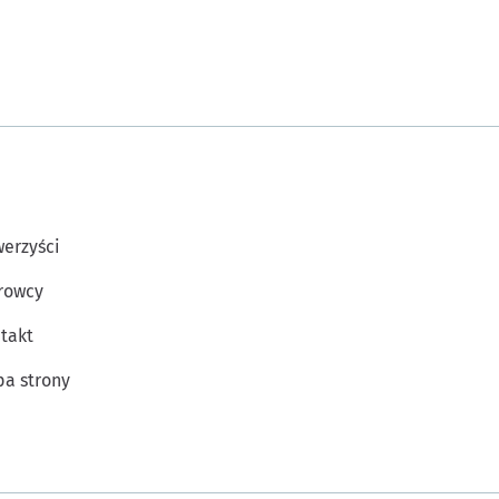
erzyści
rowcy
takt
a strony