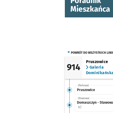
Poradnik
Mieszkańca
POWRÓT DO WSZYSTKICH LINI
Pruszowice
914
Galeria
Dominikańsk
(Parkowa)
Pruszowice
(Stawowa)
Domaszczyn - Stawow
Przystanek na życzenie
NŻ