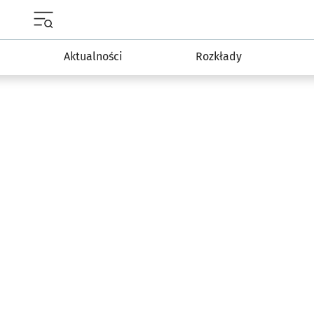
Menu główne portalu wroclaw.pl
Aktualności
Rozkłady