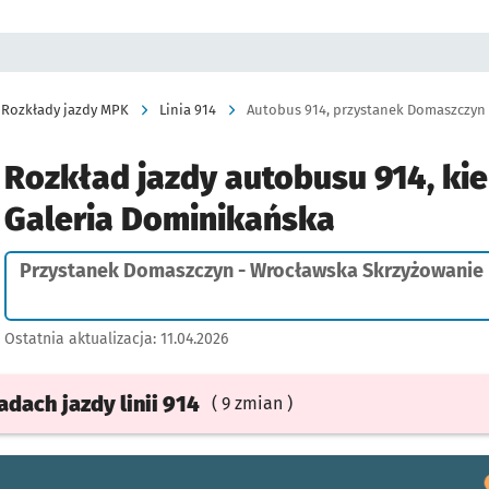
Rozkłady jazdy MPK
Linia 914
Rozkład jazdy autobusu 914, kie
Galeria Dominikańska
Przystanek Domaszczyn - Wrocławska Skrzyżowanie
Ostatnia aktualizacja:
11.04.2026
ładach
jazdy
linii 914
( 9 zmian )