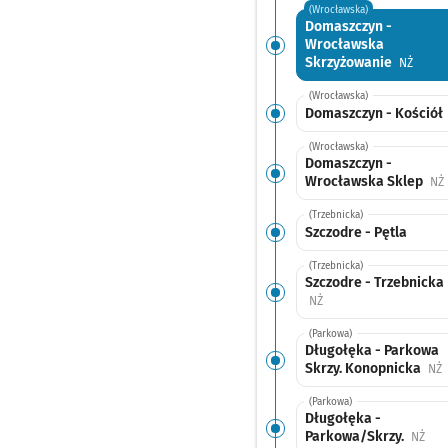
(Wrocławska)
Domaszczyn -
Wrocławska
Skrzyżowanie
Przyst
NŻ
(Wrocławska)
Domaszczyn - Kościół
(Wrocławska)
Domaszczyn -
Wrocławska Sklep
NŻ
(Trzebnicka)
Szczodre - Pętla
(Trzebnicka)
Szczodre - Trzebnicka
Przystanek na życzenie
NŻ
(Parkowa)
Długołęka - Parkowa
Skrzy. Konopnicka
P
NŻ
(Parkowa)
Długołęka -
Parkowa/Skrzy.
Przy
NŻ