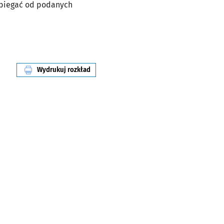
dbiegać od podanych
Wydrukuj rozkład
linii nr 914