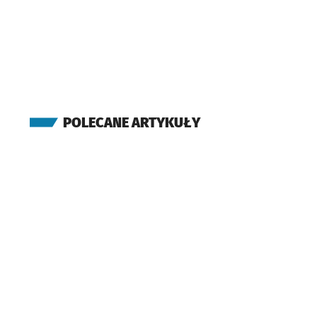
Brücknera
(Krzywoustego)
Grudziądzka
(Aleja Kromera)
Kromera
(Czajkowskiego)
(Aleja Kromera)
POLECANE ARTYKUŁY
Kromera
(Wyszyńskiego)
Mosty Warszawskie
(Wyszyńskiego)
Wyszyńskiego
(Wyszyńskiego)
Ogród Botaniczny
(Wyszyńskiego)
Katedra
(pl. Powstańców Warszawy)
Urząd Wojewódzki