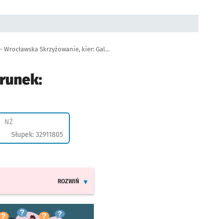
Autobus 914, przystanek Domaszczyn - Wrocławska Skrzyżowanie, kier: Galeria Dominikańska
runek:
Przystanek na życzenie
NŻ
Słupek: 32911805
ROZWIŃ
INFORMACJE O ZMIANACH W ROZKŁADACH JAZDY LIN