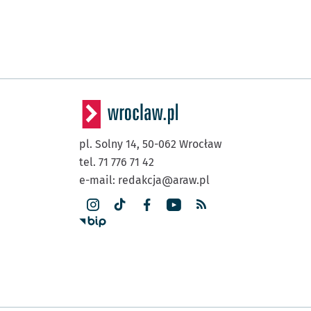
(Muzeum Narodowe)
(Oławska)
Poczta Główna
(Słowackiego)
Galeria
Dominikańska
pl. Solny 14,
50-062
Wrocław
tel. 71 776 71 42
e-mail:
redakcja@araw.pl