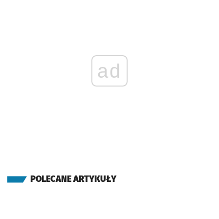
Galeria Dominikańska
13'
ad
POLECANE ARTYKUŁY