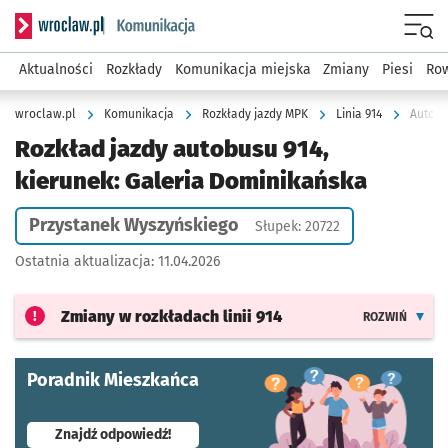
Serwis informacyjny wroclaw.pl podserwis: Komunikacja
Menu
Aktualności
Rozkłady
Komunikacja miejska
Zmiany
Piesi
Row
wroclaw.pl
Komunikacja
Rozkłady jazdy MPK
Linia 914
Autobu
Rozkład jazdy autobusu 914,
kierunek: Galeria Dominikańska
Przystanek Wyszyńskiego
Słupek: 20722
Ostatnia aktualizacja:
11.04.2026
Zmiany w rozkładach
linii 914
ROZWIŃ
Poradnik Mieszkańca
- otworzy się w nowej karcie
Znajdź odpowiedź!