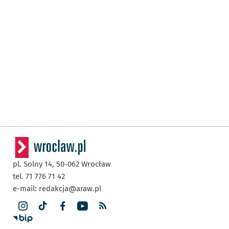
pl. Solny 14,
50-062
Wrocław
tel. 71 776 71 42
e-mail:
redakcja@araw.pl