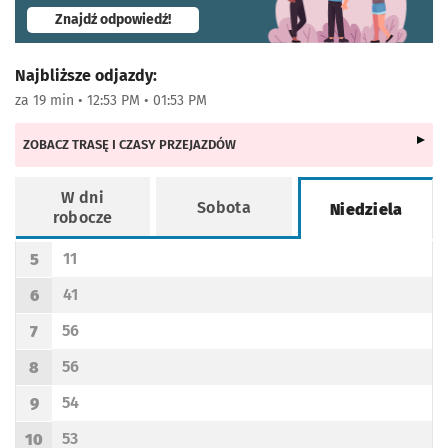
- otworzy się w nowej karcie
Znajdź odpowiedź!
Najbliższe odjazdy:
za 19 min • 12:53 PM • 01:53 PM
ZOBACZ TRASĘ I CZASY PRZEJAZDÓW
W dni
Sobota
Niedziela
robocze
Rozkład jazdy -
Niedziela
11
5
Odjazd
minut po godzinie 5
Godzina odjazdu
41
6
Odjazd
minut po godzinie 6
Godzina odjazdu
56
7
Odjazd
minut po godzinie 7
Godzina odjazdu
56
8
Odjazd
minut po godzinie 8
Godzina odjazdu
54
9
Odjazd
minut po godzinie 9
Godzina odjazdu
53
10