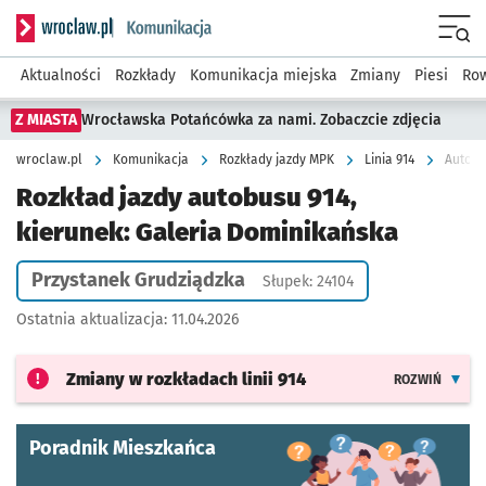
Serwis informacyjny wroclaw.pl podserwis: Komunikacja
Menu
Aktualności
Rozkłady
Komunikacja miejska
Zmiany
Piesi
Row
Z MIASTA
Wrocławska Potańcówka za nami. Zobaczcie zdjęcia
wroclaw.pl
Komunikacja
Rozkłady jazdy MPK
Linia 914
Autobu
Rozkład jazdy autobusu 914,
kierunek: Galeria Dominikańska
Przystanek Grudziądzka
Słupek: 24104
Ostatnia aktualizacja:
11.04.2026
Zmiany w rozkładach
linii 914
ROZWIŃ
Poradnik Mieszkańca