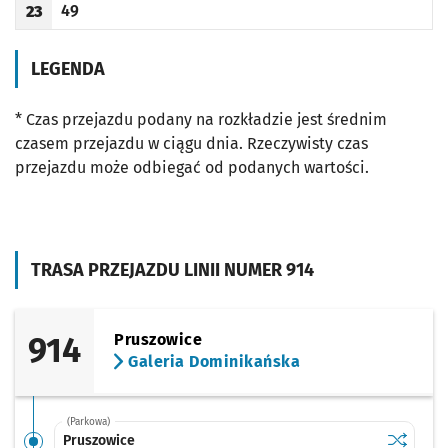
49
23
Odjazd
minut po godzinie 23
Godzina odjazdu
LEGENDA
* Czas przejazdu podany na rozkładzie jest średnim
czasem przejazdu w ciągu dnia. Rzeczywisty czas
przejazdu może odbiegać od podanych wartości.
TRASA PRZEJAZDU LINII NUMER 914
914
Pruszowice
Galeria Dominikańska
(Parkowa)
Sprawdź p
Pruszowi
Pruszowice