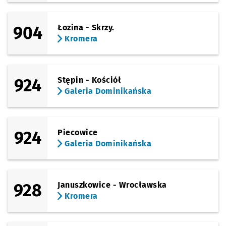
(Słowackiego)
Sprawdź propo
Galeria Domi
Czas prz
Galeria Dominikańska
22'
904
Łozina - Skrzy.
Kromera
924
Stępin - Kościół
Galeria Dominikańska
924
Piecowice
Galeria Dominikańska
928
Januszkowice - Wrocławska
Kromera