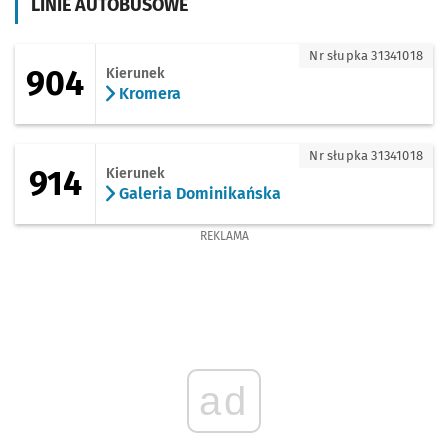
LINIE AUTOBUSOWE
904 - kierunek Kromera
Nr słupka 31341018
904
Kierunek
Kromera
914 - kierunek Galeria Dominikańska
Nr słupka 31341018
914
Kierunek
Galeria Dominikańska
REKLAMA
ad