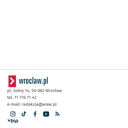
pl. Solny 14,
50-062
Wrocław
tel. 71 776 71 42
e-mail:
redakcja@araw.pl