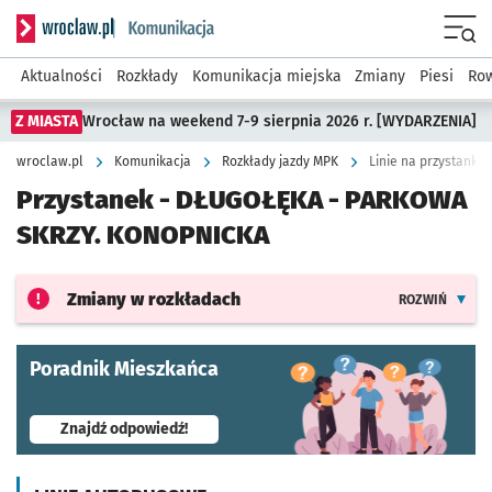
Serwis informacyjny wroclaw.pl podserwis: Komunikacja
Menu
Aktualności
Rozkłady
Komunikacja miejska
Zmiany
Piesi
Row
Z MIASTA
Wrocław na weekend 7-9 sierpnia 2026 r. [WYDARZENIA]
wroclaw.pl
Komunikacja
Rozkłady jazdy MPK
Linie na przystanku
Przystanek -
DŁUGOŁĘKA - PARKOWA
SKRZY. KONOPNICKA
Zmiany w rozkładach
ROZWIŃ
Poradnik Mieszkańca
- otworzy się w nowej karcie
Znajdź odpowiedź!