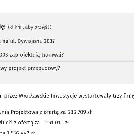
ię:
(kliknij, aby przejść)
ą na ul. Dywizjonu 303?
303 zaprojektują tramwaj?
owy projekt przebudowy?
 przez Wrocławskie Inwestycje wystartowały trzy firm
nia Projektowa z ofertą za 686 709 zł
cki z ofertą za 1 091 010 zł
za 1 556 442 zł