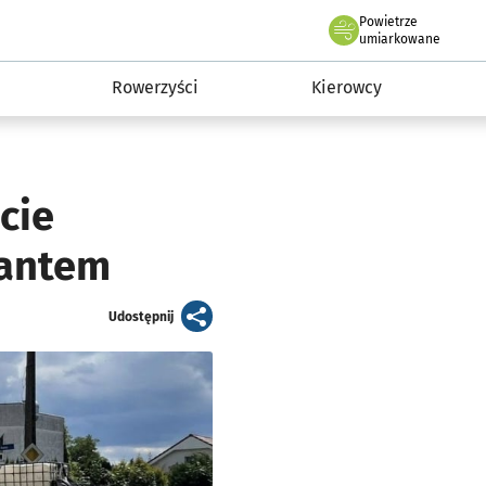
Powietrze
we Wrocławiu
munikacja
umiarkowane
Rowerzyści
Kierowcy
cie
tantem
artykuł
Udostępnij