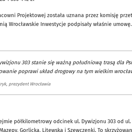
racowni Projektowej została uznana przez komisję prze
 z nią Wrocławskie Inwestycje podpisały właśnie umowę
ywizjonu 303 stanie się ważną południową trasą dla Psi
owanie poprawi układ drogowy na tym wielkim wrocław
tryk, prezydent Wrocławia
jmie półkilometrowy odcinek ul. Dywizjonu 303 od ul. 
Mazepy, Gorlicką, Litewską i Szewczenki. To skrzyżowan