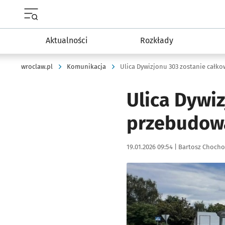
Menu główne portalu wroclaw.pl
Aktualności
Rozkłady
wroclaw.pl
Komunikacja
Ulica Dywizjonu 303 zostanie całk
Ulica Dywiz
przebudowa
Data publikacji:
Autor:
19.01.2026 09:54 |
Bartosz Chocho
Kliknij, aby powiększyć