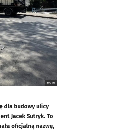
Fot. WI
ę dla budowy ulicy
ent Jacek Sutryk. To
ała oficjalną nazwę,