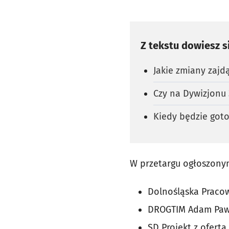
Z tekstu dowiesz s
Jakie zmiany zajd
Czy na Dywizjonu 
Kiedy będzie got
W przetargu ogłoszonym
Dolnośląska Pracow
DROGTIM Adam Pawłu
SD Projekt z ofertą 