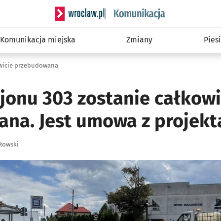
Serwis informacyjny wroclaw.pl podserwis: Ko
Komunikacja miejska
Zmiany
Piesi
owicie przebudowana
jonu 303 zostanie całkowi
na. Jest umowa z projek
łowski