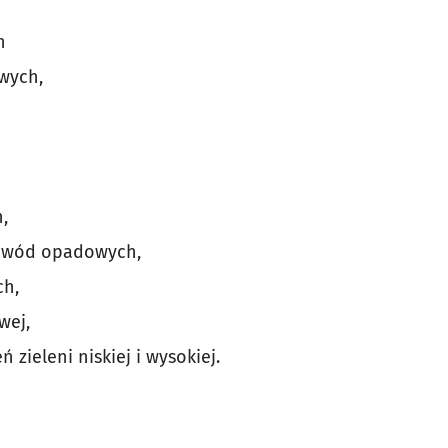
h
wych,
,
 wód opadowych,
ch,
wej,
zieleni niskiej i wysokiej.