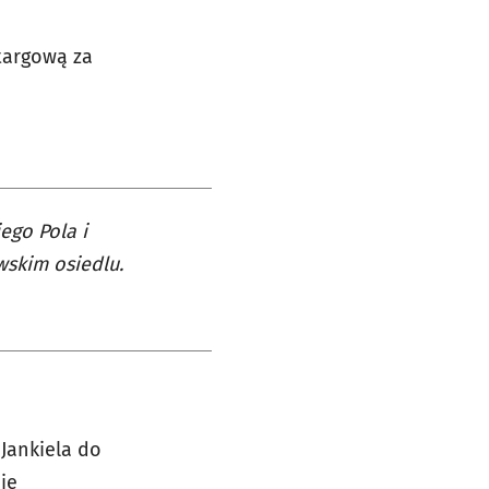
targową za
.
ego Pola i
skim osiedlu.
Jankiela do
ie