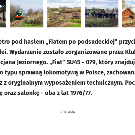
retro pod hasłem „Fiatem po podsudeckiej” przy
lei. Wydarzenie zostało zorganizowane przez Kl
jana Jeziornego. „Fiat” SU45 - 079, który znajdu
ego typu sprawną lokomotywą w Polsce, zachowan
az z oryginalnym wyposażeniem technicznym. Po
oraz salonkę - oba z lat 1976/77.
REKLAMA