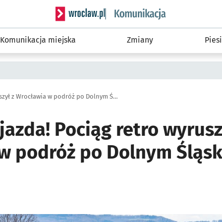
Serwis informacyjny wroclaw.pl podserwis: Ko
Komunikacja miejska
Zmiany
Piesi
Ale to była jazda! Pociąg retro wyruszył z Wrocławia w podróż po Dolnym Śląsku (ZOBACZ ZDJĘCIA)
 jazda! Pociąg retro wyrusz
w podróż po Dolnym Śląs
ię