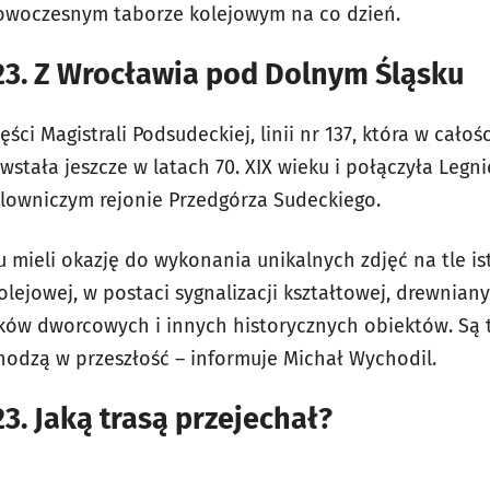
woczesnym taborze kolejowym na co dzień.
23. Z Wrocławia pod Dolnym Śląsku
ści Magistrali Podsudeckiej, linii nr 137, która w całoś
stała jeszcze w latach 70. XIX wieku i połączyła Legni
lowniczym rejonie Przedgórza Sudeckiego.
u mieli okazję do wykonania unikalnych zdjęć na tle ist
olejowej, w postaci sygnalizacji kształtowej, drewnia
ów dworcowych i innych historycznych obiektów. Są 
chodzą w przeszłość – informuje Michał Wychodil.
23. Jaką trasą przejechał?