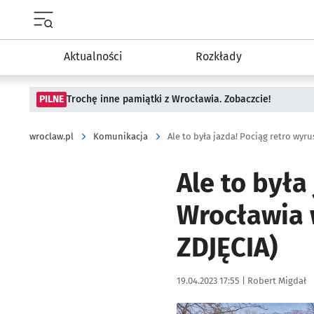
Menu główne portalu wroclaw.pl
Aktualności
Rozkłady
PILNE
Trochę inne pamiątki z Wrocławia. Zobaczcie!
wroclaw.pl
Komunikacja
Ale to była
Wrocławia 
ZDJĘCIA)
Data publikacji:
Autor:
19.04.2023 17:55 |
Robert Migdał
Kliknij, aby zobaczyć galer