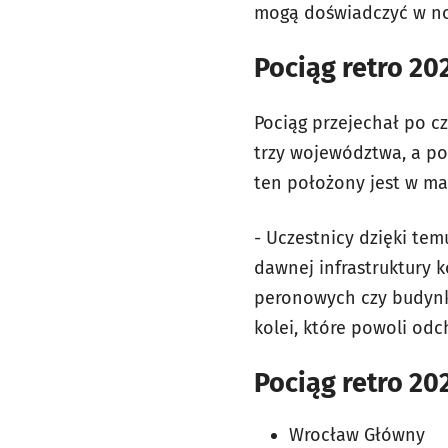
mogą doświadczyć w no
Pociąg retro 20
Pociąg przejechał po czę
trzy województwa, a pow
ten położony jest w ma
- Uczestnicy dzięki tem
dawnej infrastruktury k
peronowych czy budynk
kolei, które powoli od
Pociąg retro 20
Wrocław Główny