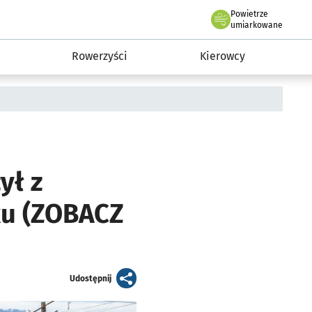
Powietrze
we Wrocławiu
munikacja
umiarkowane
Rowerzyści
Kierowcy
ył z
ku (ZOBACZ
artykuł
Udostępnij