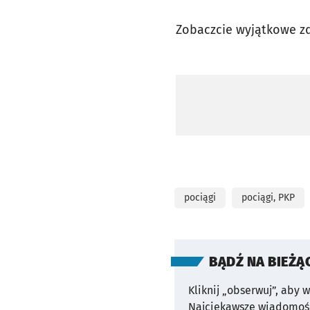
Zobaczcie wyjątkowe zd
pociągi
pociągi, PKP
BĄDŹ NA BIEŻĄ
Kliknij „obserwuj”, aby 
Najciekawsze wiadomośc