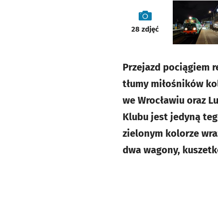
galeria
28
zdjęć
Przejazd pociągiem 
tłumy miłośników ko
we Wrocławiu oraz Luc
Klubu jest jedyną t
zielonym kolorze wr
dwa wagony, kuszetkę 