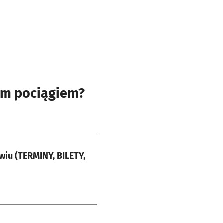
wym pociągiem?
iu (TERMINY, BILETY,