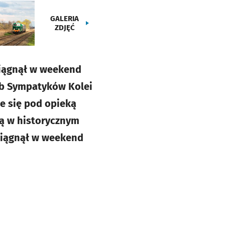
GALERIA
ZDJĘĆ
ciągnął w weekend
ub Sympatyków Kolei
je się pod opieką
ą w historycznym
ciągnął w weekend