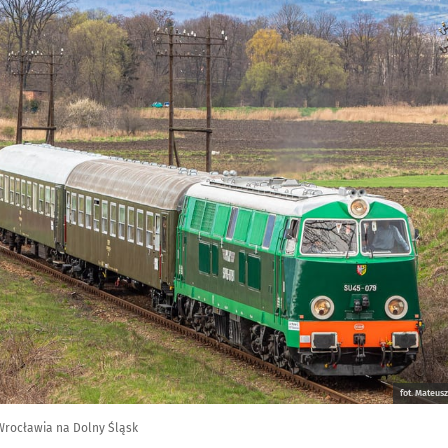
fot. Mateu
 Wrocławia na Dolny Śląsk