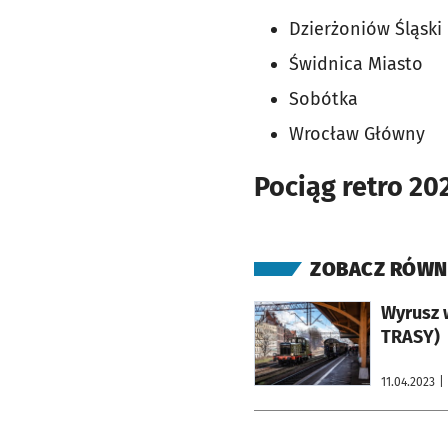
Dzierżoniów Śląski
Świdnica Miasto
Sobótka
Wrocław Główny
Pociąg retro 20
ZOBACZ RÓWN
otworzy się w nowej karcie
Wyrusz 
TRASY)
11.04.2023
|