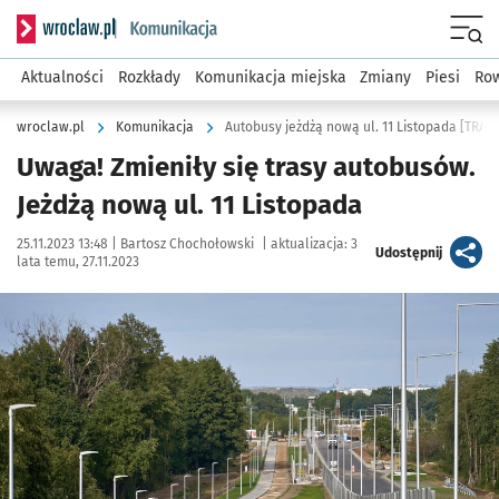
Serwis informacyjny wroclaw.pl podserwis: Komunikacja
Menu
Aktualności
Rozkłady
Komunikacja miejska
Zmiany
Piesi
Row
wroclaw.pl
Komunikacja
Autobusy jeżdżą nową ul. 11 Listopada [TRAS
Uwaga! Zmieniły się trasy autobusów.
Jeżdżą nową ul. 11 Listopada
Data publikacji:
Autor:
25.11.2023 13:48 |
Bartosz Chochołowski
|
aktualizacja:
3
artykuł
Udostępnij
lata temu, 27.11.2023
Kliknij, aby powiększyć