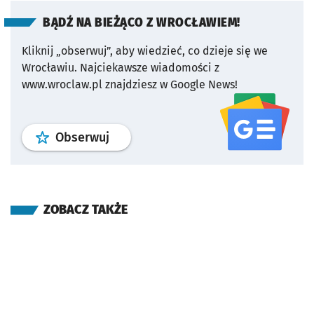
BĄDŹ NA BIEŻĄCO Z WROCŁAWIEM!
Kliknij „obserwuj”, aby wiedzieć, co dzieje się we
Wrocławiu.
Najciekawsze wiadomości z
www.wroclaw.pl znajdziesz w Google News!
profil
google news
serwisu wroclaw
Obserwuj
ZOBACZ TAKŻE