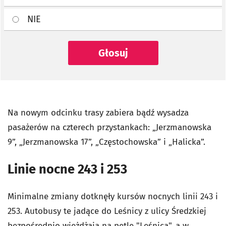
NIE
Głosuj
Na nowym odcinku trasy zabiera bądź wysadza
pasażerów na czterech przystankach: „Jerzmanowska
9”, „Jerzmanowska 17”, „Częstochowska” i „Halicka”.
Linie nocne 243 i 253
Minimalne zmiany dotknęły kursów nocnych linii 243 i
253. Autobusy te jadące do Leśnicy z ulicy Średzkiej
bezpośrednio wjeżdżają na pętlę "Leśnica", a w