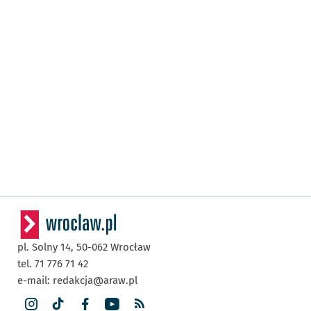
pl. Solny 14,
50-062
Wrocław
tel. 71 776 71 42
e-mail:
redakcja@araw.pl