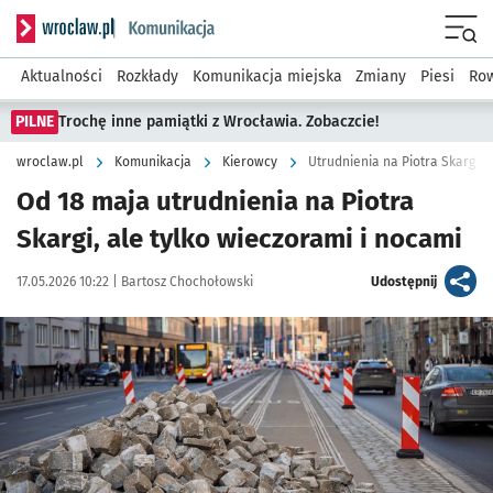
Serwis informacyjny wroclaw.pl podserwis: Komunikacja
Menu
Aktualności
Rozkłady
Komunikacja miejska
Zmiany
Piesi
Row
PILNE
Trochę inne pamiątki z Wrocławia. Zobaczcie!
wroclaw.pl
Komunikacja
Kierowcy
Utrudnienia na Piotra Skargi -
Od 18 maja utrudnienia na Piotra
Skargi, ale tylko wieczorami i nocami
Data publikacji:
Autor:
artykuł
17.05.2026 10:22 |
Bartosz Chochołowski
Udostępnij
Kliknij, aby powiększyć