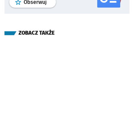
profil
google news
serwisu wroclaw
Obserwuj
ZOBACZ TAKŻE