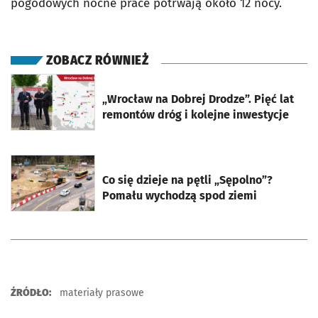
pogodowych nocne prace potrwają około 12 nocy.
ZOBACZ RÓWNIEŻ
otworzy się w nowej karcie
„Wrocław na Dobrej Drodze”. Pięć lat
remontów dróg i kolejne inwestycje
otworzy się w nowej karcie
Co się dzieje na pętli „Sępolno”?
Pomału wychodzą spod ziemi
ŹRÓDŁO:
materiały prasowe