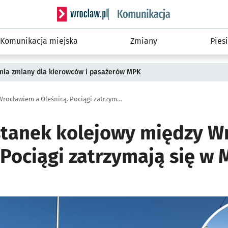
Serwis informacyjny wroclaw.pl podserwis: Ko
Komunikacja miejska
Zmiany
Piesi
pnia zmiany dla kierowców i pasażerów MPK
Nowy przystanek kolejowy między Wrocławiem a Oleśnicą. Pociągi zatrzymają się w Mirkowie
tanek kolejowy między W
 Pociągi zatrzymają się w
ię