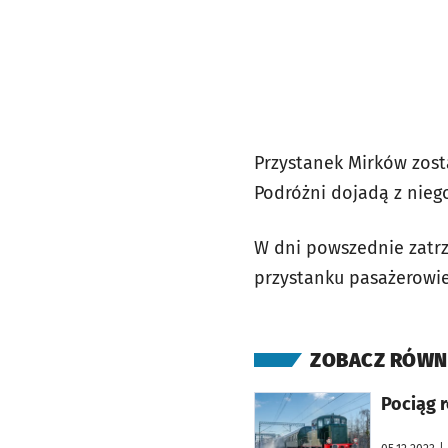
Przystanek Mirków zost
Podróżni dojadą z nie
W dni powszednie zatr
przystanku pasażerowie
ZOBACZ RÓWN
otworzy się w nowej karcie
Pociąg 