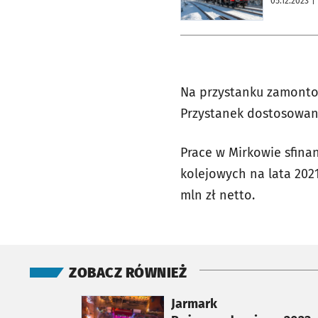
05.12.2023
|
Na przystanku zamontow
Przystanek dostosowany
Prace w Mirkowie sfin
kolejowych na lata 2021
mln zł netto.
ZOBACZ RÓWNIEŻ
otworzy się w nowej karcie
Jarmark