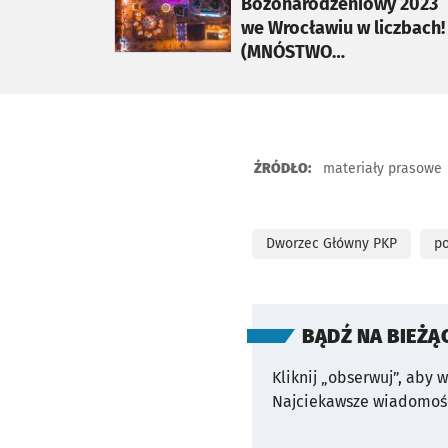
Bożonarodzeniowy 2023
we Wrocławiu w liczbach!
(MNÓSTWO
CIEKAWOSTEK)
ŹRÓDŁO:
materiały prasowe
Dworzec Główny PKP
po
BĄDŹ NA BIEŻĄ
Kliknij „obserwuj”, aby 
Najciekawsze wiadomośc