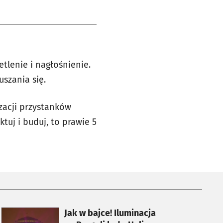
etlenie i nagłośnienie.
uszania się.
acji przystanków
tuj i buduj, to prawie 5
otworzy się w nowej karcie
Jak w bajce! Iluminacja