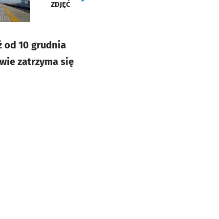
ZDJĘĆ
ż od 10 grudnia
owie zatrzyma się