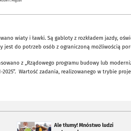
 Robert Migdał
ano wiaty i ławki. Są gabloty z rozkładem jazdy, oświ
 jest do potrzeb osób z ograniczoną możliwością por
ansowano z „Rządowego programu budowy lub moderniz
-2025”. Wartość zadania, realizowanego w trybie projek
otworzy się w nowej karcie
Ale tłumy! Mnóstwo ludzi