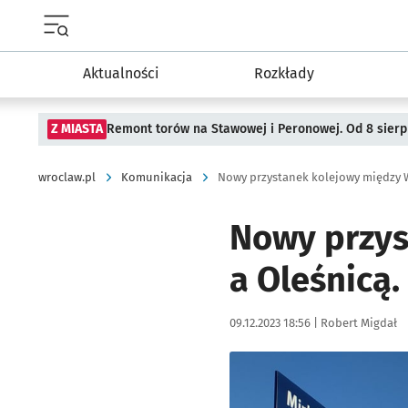
Menu główne portalu wroclaw.pl
Aktualności
Rozkłady
Z MIASTA
Remont torów na Stawowej i Peronowej. Od 8 sier
wroclaw.pl
Komunikacja
Nowy przys
a Oleśnicą.
Data publikacji:
Autor:
09.12.2023 18:56 |
Robert Migdał
Kliknij, aby zobaczyć galer
Kliknij, aby powiększyć