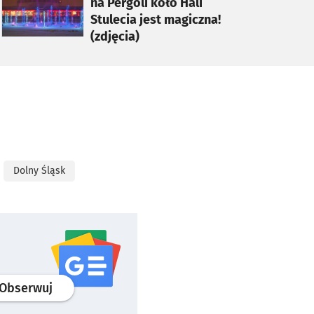
na Pergoli koło Hali
Stulecia jest magiczna!
(zdjęcia)
Dolny Śląsk
profil
google news
serwisu wroclaw.pl
Obserwuj