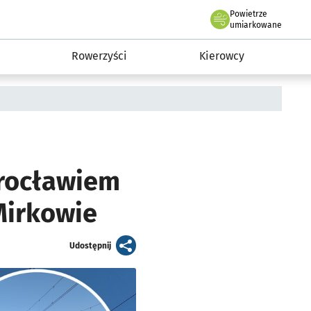
Powietrze
we Wrocławiu
munikacja
umiarkowane
Rowerzyści
Kierowcy
rocławiem
 Mirkowie
artykuł
Udostępnij