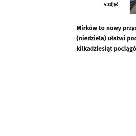
galeria
4
zdjęć
Mirków to nowy przys
(niedziela) ułatwi po
kilkadziesiąt pociąg