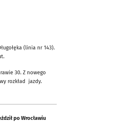
ugołęka (linia nr 143).
t.
rawie 30. Z nowego
wy rozkład jazdy.
eździł po Wrocławiu