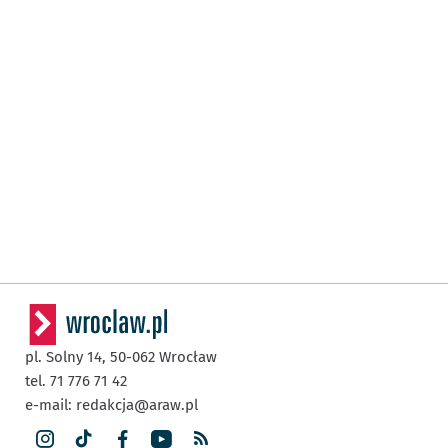
pl. Solny 14,
50-062
Wrocław
tel. 71 776 71 42
e-mail:
redakcja@araw.pl