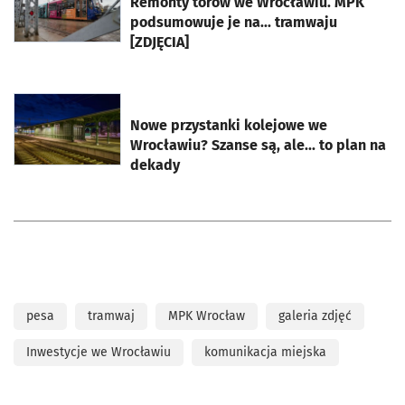
Remonty torów we Wrocławiu. MPK
podsumowuje je na... tramwaju
[ZDJĘCIA]
otworzy się w nowej karcie
Nowe przystanki kolejowe we
Wrocławiu? Szanse są, ale... to plan na
dekady
pesa
tramwaj
MPK Wrocław
galeria zdjęć
Inwestycje we Wrocławiu
komunikacja miejska