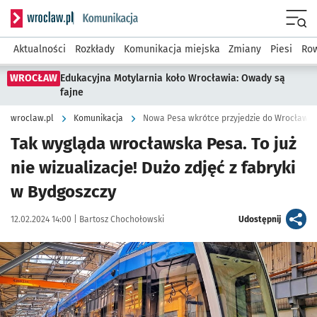
Serwis informacyjny wroclaw.pl podserwis: Komunikacja
Menu
Aktualności
Rozkłady
Komunikacja miejska
Zmiany
Piesi
Row
WROCŁAW
Edukacyjna Motylarnia koło Wrocławia: Owady są
fajne
wroclaw.pl
Komunikacja
Nowa Pesa wkrótce przyjedzie do Wrocławia 
Tak wygląda wrocławska Pesa. To już
nie wizualizacje! Dużo zdjęć z fabryki
w Bydgoszczy
Data publikacji:
Autor:
artykuł
12.02.2024 14:00 |
Bartosz Chochołowski
Udostępnij
Kliknij, aby zobaczyć galerię