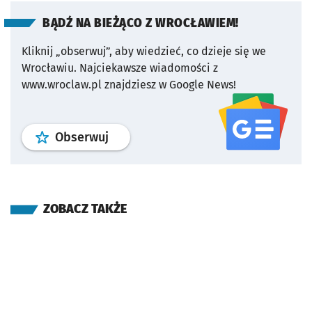
BĄDŹ NA BIEŻĄCO Z WROCŁAWIEM!
Kliknij „obserwuj”, aby wiedzieć, co dzieje się we
Wrocławiu.
Najciekawsze wiadomości z
www.wroclaw.pl znajdziesz w Google News!
profil
google news
serwisu wroclaw
Obserwuj
ZOBACZ TAKŻE