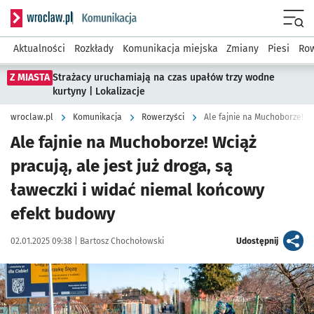
Serwis informacyjny wroclaw.pl podserwis: Komunikacja
Menu
Aktualności
Rozkłady
Komunikacja miejska
Zmiany
Piesi
Row
Z MIASTA
Strażacy uruchamiają na czas upałów trzy wodne
kurtyny | Lokalizacje
wroclaw.pl
Komunikacja
Rowerzyści
Ale fajnie na Muchoborze! Jes
Ale fajnie na Muchoborze! Wciąż
pracują, ale jest już droga, są
ławeczki i widać niemal końcowy
efekt budowy
Data publikacji:
Autor:
artykuł
02.01.2025 09:38 |
Bartosz Chochołowski
Udostępnij
Kliknij, aby zobaczyć galerię