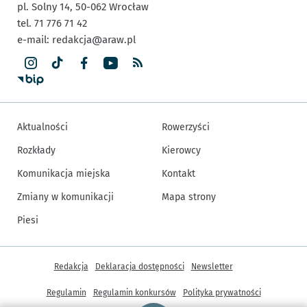
pl. Solny 14,
50-062
Wrocław
tel. 71 776 71 42
e-mail:
redakcja@araw.pl
Aktualności
Rowerzyści
Rozkłady
Kierowcy
Komunikacja miejska
Kontakt
Zmiany w komunikacji
Mapa strony
Piesi
Inne informacje
Redakcja
Deklaracja dostępności
Newsletter
Regulamin
Regulamin konkursów
Polityka prywatności