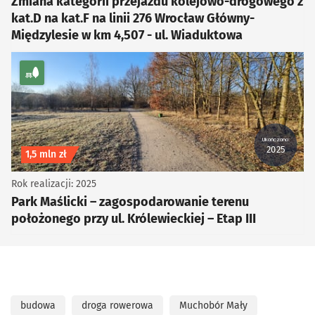
Zmiana kategorii przejazdu kolejowo-drogowego z
kat.D na kat.F na linii 276 Wrocław Główny-
Międzylesie w km 4,507 - ul. Wiaduktowa
kategoria Zieleń, Piesze, Rowerowe
Ukończono:
2025
Koszt inwestycji
1,5 mln zł
Rok realizacji: 2025
Park Maślicki – zagospodarowanie terenu
położonego przy ul. Królewieckiej – Etap III
budowa
droga rowerowa
Muchobór Mały