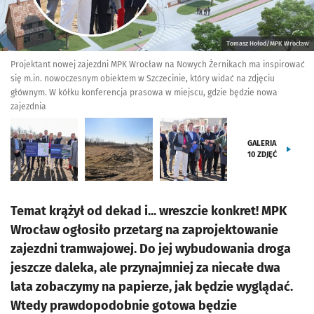
Tomasz Hołod/MPK Wrocław
Projektant nowej zajezdni MPK Wrocław na Nowych Żernikach ma inspirować
się m.in. nowoczesnym obiektem w Szczecinie, który widać na zdjęciu
głównym. W kółku konferencja prasowa w miejscu, gdzie będzie nowa
zajezdnia
GALERIA
10
ZDJĘĆ
Temat krążył od dekad i... wreszcie konkret! MPK
Wrocław ogłosiło przetarg na zaprojektowanie
zajezdni tramwajowej. Do jej wybudowania droga
jeszcze daleka, ale przynajmniej za niecałe dwa
lata zobaczymy na papierze, jak będzie wyglądać.
Wtedy prawdopodobnie gotowa będzie