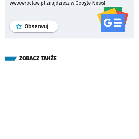
www.wroclaw.pl znajdziesz w Google News!
profil
google news
serwisu wroclaw
Obserwuj
ZOBACZ TAKŻE