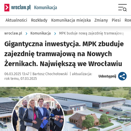
Serwis informacyjny wroclaw.pl podserwis: Komunikacja
Menu
Aktualności
Rozkłady
Komunikacja miejska
Zmiany
Piesi
Row
wroclaw.pl
Komunikacja
MPK buduje nową zajezdnię tramwajową
Gigantyczna inwestycja. MPK zbuduje
zajezdnię tramwajową na Nowych
Żernikach. Największą we Wrocławiu
Data publikacji:
Autor:
06.03.2025 13:47 |
Bartosz Chochołowski
|
aktualizacja:
artykuł
Udostępnij
rok temu, 07.03.2025
Kliknij, aby zobaczyć galerię
Kliknij, aby powiększyć