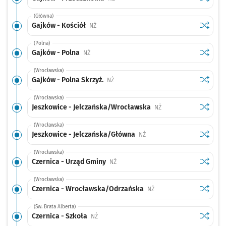
(Główna)
Sprawdź
przysta
Gajków - Kościół
Przystanek na życzenie
NŻ
(Polna)
Sprawdź
przysta
Gajków - Polna
Przystanek na życzenie
NŻ
(Wrocławska)
Sprawdź
przystan
Gajków - Polna Skrzyż.
Przystanek na życzenie
NŻ
(Wrocławska)
Sprawdź
przysta
Jeszkowice - Jelczańska/Wrocławska
Przystanek na życzenie
NŻ
(Wrocławska)
Sprawdź
przysta
Jeszkowice - Jelczańska/Główna
Przystanek na życzenie
NŻ
(Wrocławska)
Sprawdź
przysta
Czernica - Urząd Gminy
Przystanek na życzenie
NŻ
(Wrocławska)
Sprawdź
przysta
Czernica - Wrocławska/Odrzańska
Przystanek na życzenie
NŻ
(Św. Brata Alberta)
Sprawdź
przystan
Czernica - Szkoła
Przystanek na życzenie
NŻ