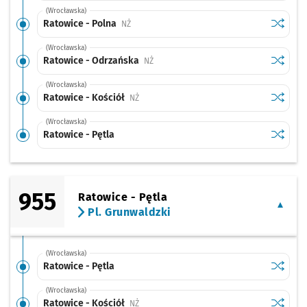
(Wrocławska)
Sprawdź
przysta
Ratowice - Polna
Przystanek na życzenie
NŻ
(Wrocławska)
Sprawdź
przysta
Ratowice - Odrzańska
Przystanek na życzenie
NŻ
(Wrocławska)
Sprawdź
przysta
Ratowice - Kościół
Przystanek na życzenie
NŻ
(Wrocławska)
Sprawdź
przystan
Ratowice - Pętla
955
Ratowice - Pętla
Pl. Grunwaldzki
(Wrocławska)
Sprawdź
przystan
Ratowice - Pętla
(Wrocławska)
Sprawdź
przysta
Ratowice - Kościół
Przystanek na życzenie
NŻ