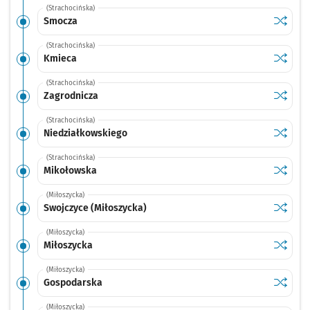
(Strachocińska)
Sprawdź
przysta
Smocza
(Strachocińska)
Sprawdź
przysta
Kmieca
(Strachocińska)
Sprawdź
przysta
Zagrodnicza
(Strachocińska)
Sprawdź
przysta
Niedziałkowskiego
(Strachocińska)
Sprawdź
przysta
Mikołowska
(Miłoszycka)
Sprawdź
przysta
Swojczyce (Miłoszycka)
(Miłoszycka)
Sprawdź
przysta
Miłoszycka
(Miłoszycka)
Sprawdź
przysta
Gospodarska
(Miłoszycka)