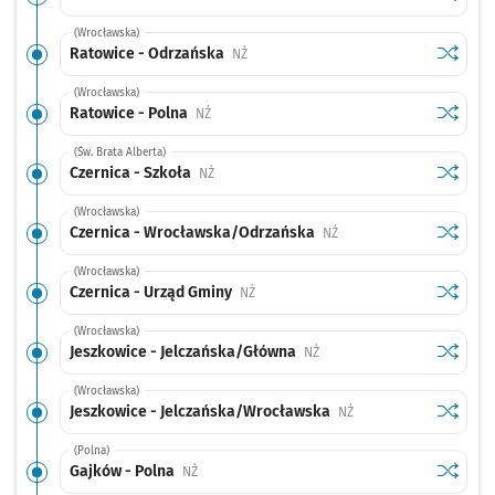
(Wrocławska)
Sprawdź
przysta
Ratowice - Odrzańska
Przystanek na życzenie
NŻ
(Wrocławska)
Sprawdź
przysta
Ratowice - Polna
Przystanek na życzenie
NŻ
(Św. Brata Alberta)
Sprawdź
przystan
Czernica - Szkoła
Przystanek na życzenie
NŻ
(Wrocławska)
Sprawdź
przysta
Czernica - Wrocławska/Odrzańska
Przystanek na życzenie
NŻ
(Wrocławska)
Sprawdź
przysta
Czernica - Urząd Gminy
Przystanek na życzenie
NŻ
(Wrocławska)
Sprawdź
przysta
Jeszkowice - Jelczańska/Główna
Przystanek na życzenie
NŻ
(Wrocławska)
Sprawdź
przysta
Jeszkowice - Jelczańska/Wrocławska
Przystanek na życzenie
NŻ
(Polna)
Sprawdź
przysta
Gajków - Polna
Przystanek na życzenie
NŻ