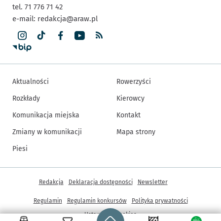
tel. 71 776 71 42
e-mail:
redakcja@araw.pl
Aktualności
Rowerzyści
Rozkłady
Kierowcy
Komunikacja miejska
Kontakt
Zmiany w komunikacji
Mapa strony
Piesi
Inne informacje
Redakcja
Deklaracja dostępności
Newsletter
Regulamin
Regulamin konkursów
Polityka prywatności
Strona główna - wroclaw.pl
Ustawienia cookies