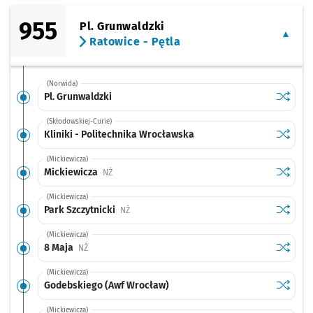
955
Pl. Grunwaldzki
Ratowice - Pętla
(Norwida)
Sprawdź
przystan
Pl. Grunwaldzki
(Skłodowskiej-Curie)
Sprawdź
przystan
Kliniki - Politechnika Wrocławska
(Mickiewicza)
Sprawdź
przysta
Mickiewicza
Przystanek na życzenie
NŻ
(Mickiewicza)
Sprawdź
przystan
Park Szczytnicki
Przystanek na życzenie
NŻ
(Mickiewicza)
Sprawdź
przysta
8 Maja
Przystanek na życzenie
NŻ
(Mickiewicza)
Sprawdź
przysta
Godebskiego (Awf Wrocław)
(Mickiewicza)