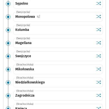
Sprawdź
przysta
Sępolno
(Swojczycka)
Sprawdź
przysta
Monopolowa
Przystanek na życzenie
NŻ
(Swojczycka)
Sprawdź
przysta
Kolumba
(Swojczycka)
Sprawdź
przysta
Magellana
(Swojczycka)
Sprawdź
przysta
Swojczyce
(Strachocińska)
Sprawdź
przysta
Mikołowska
(Strachocińska)
Sprawdź
przysta
Niedziałkowskiego
(Strachocińska)
Sprawdź
przysta
Zagrodnicza
(Strachocińska)
Sprawdź
przysta
Kmieca