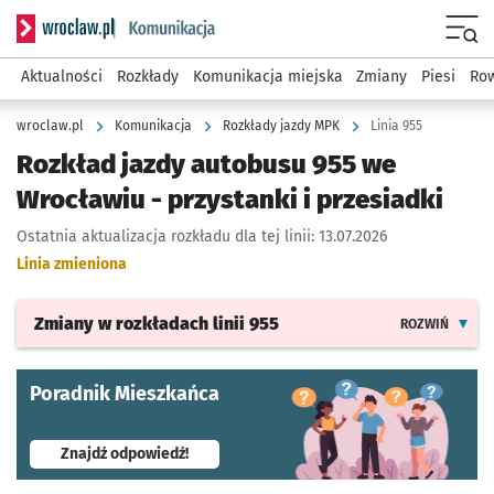
Serwis informacyjny wroclaw.pl podserwis: Komunikacja
Menu
Aktualności
Rozkłady
Komunikacja miejska
Zmiany
Piesi
Row
wroclaw.pl
Komunikacja
Rozkłady jazdy MPK
Linia 955
Rozkład jazdy autobusu 955 we
Wrocławiu - przystanki i przesiadki
Ostatnia aktualizacja rozkładu dla tej linii:
13.07.2026
Linia zmieniona
Zmiany w rozkładach
linii 955
ROZWIŃ
Poradnik Mieszkańca
- otworzy się w nowej karcie
Znajdź odpowiedź!