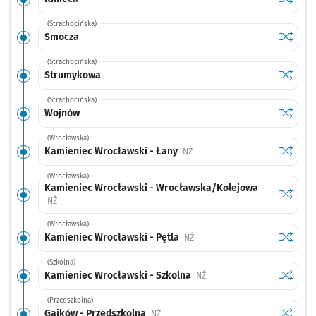
(Strachocińska)
Sprawdź
przysta
Smocza
(Strachocińska)
Sprawdź
przysta
Strumykowa
(Strachocińska)
Sprawdź
przysta
Wojnów
(Wrocławska)
Sprawdź
przysta
Kamieniec Wrocławski - Łany
Przystanek na życzenie
NŻ
(Wrocławska)
Kamieniec Wrocławski - Wrocławska/Kolejowa
Sprawdź
przysta
Przystanek na życzenie
NŻ
(Wrocławska)
Sprawdź
przysta
Kamieniec Wrocławski - Pętla
Przystanek na życzenie
NŻ
(Szkolna)
Sprawdź
przysta
Kamieniec Wrocławski - Szkolna
Przystanek na życzenie
NŻ
(Przedszkolna)
Sprawdź
przysta
Gajków - Przedszkolna
Przystanek na życzenie
NŻ