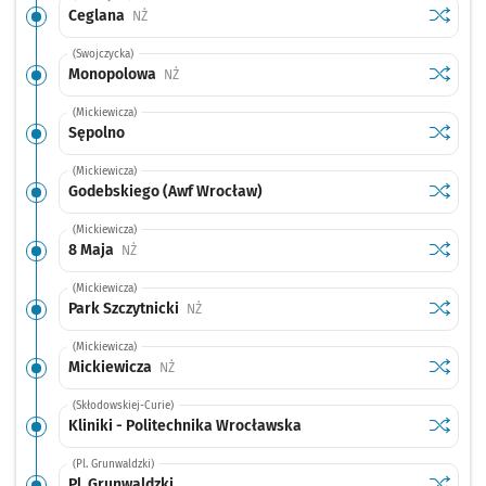
Sprawdź
przysta
Ceglana
Przystanek na życzenie
NŻ
(Swojczycka)
Sprawdź
przysta
Monopolowa
Przystanek na życzenie
NŻ
(Mickiewicza)
Sprawdź
przysta
Sępolno
(Mickiewicza)
Sprawdź
przysta
Godebskiego (Awf Wrocław)
(Mickiewicza)
Sprawdź
przysta
8 Maja
Przystanek na życzenie
NŻ
(Mickiewicza)
Sprawdź
przystan
Park Szczytnicki
Przystanek na życzenie
NŻ
(Mickiewicza)
Sprawdź
przysta
Mickiewicza
Przystanek na życzenie
NŻ
(Skłodowskiej-Curie)
Sprawdź
przystan
Kliniki - Politechnika Wrocławska
(Pl. Grunwaldzki)
Sprawdź
przystan
Pl. Grunwaldzki