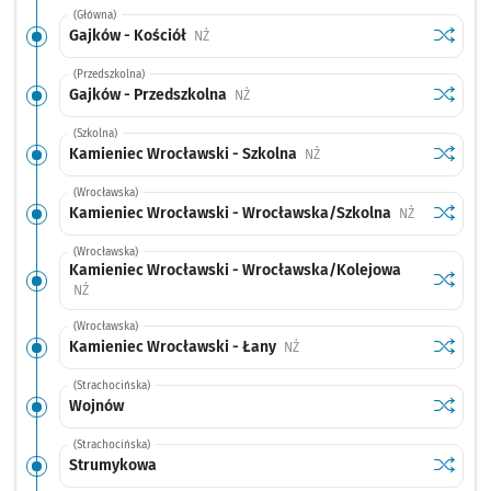
(Główna)
Sprawdź
przysta
Gajków - Kościół
Przystanek na życzenie
NŻ
(Przedszkolna)
Sprawdź
przysta
Gajków - Przedszkolna
Przystanek na życzenie
NŻ
(Szkolna)
Sprawdź
przysta
Kamieniec Wrocławski - Szkolna
Przystanek na życzenie
NŻ
(Wrocławska)
Sprawdź
przysta
Kamieniec Wrocławski - Wrocławska/Szkolna
Przystanek n
NŻ
(Wrocławska)
Kamieniec Wrocławski - Wrocławska/Kolejowa
Sprawdź
przysta
Przystanek na życzenie
NŻ
(Wrocławska)
Sprawdź
przysta
Kamieniec Wrocławski - Łany
Przystanek na życzenie
NŻ
(Strachocińska)
Sprawdź
przysta
Wojnów
(Strachocińska)
Sprawdź
przysta
Strumykowa