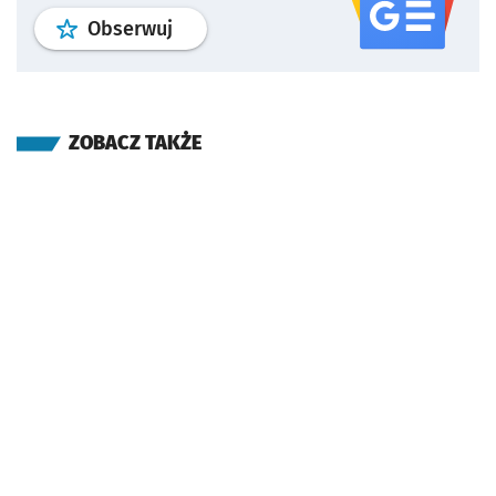
profil
google news
serwisu wroclaw
Obserwuj
ZOBACZ TAKŻE