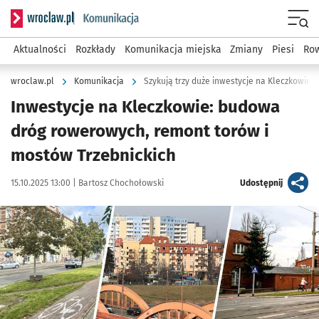
Serwis informacyjny wroclaw.pl podserwis: Komunikacja
Menu
Aktualności
Rozkłady
Komunikacja miejska
Zmiany
Piesi
Row
wroclaw.pl
Komunikacja
Szykują trzy duże inwestycje na Kleczkowie
Inwestycje na Kleczkowie: budowa
dróg rowerowych, remont torów i
mostów Trzebnickich
Data publikacji:
Autor:
artykuł
15.10.2025 13:00 |
Bartosz Chochołowski
Udostępnij
Kliknij, aby zobaczyć galerię