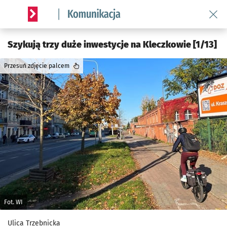
Wróć 
Serwis informacyjny wroclaw.pl podserwis: Komunikacja
Szykują trzy duże inwestycje na Kleczkowie [1/13]
Przesuń zdjęcie palcem
Fot. WI
Ulica Trzebnicka