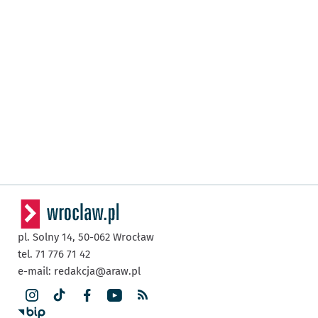
pl. Solny 14,
50-062
Wrocław
tel. 71 776 71 42
e-mail:
redakcja@araw.pl