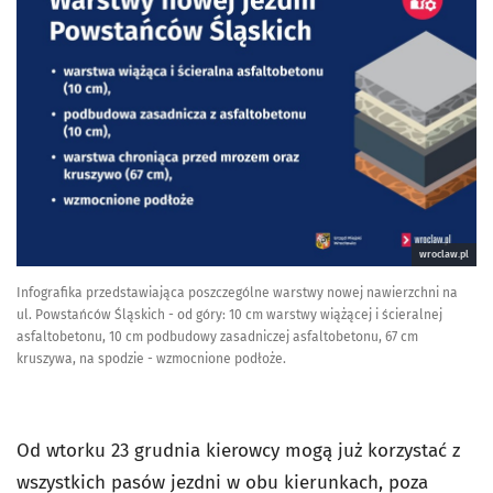
wroclaw.pl
Infografika przedstawiająca poszczególne warstwy nowej nawierzchni na
ul. Powstańców Śląskich - od góry: 10 cm warstwy wiążącej i ścieralnej
asfaltobetonu, 10 cm podbudowy zasadniczej asfaltobetonu, 67 cm
kruszywa, na spodzie - wzmocnione podłoże.
Od wtorku 23 grudnia kierowcy mogą już korzystać z
wszystkich pasów jezdni w obu kierunkach, poza