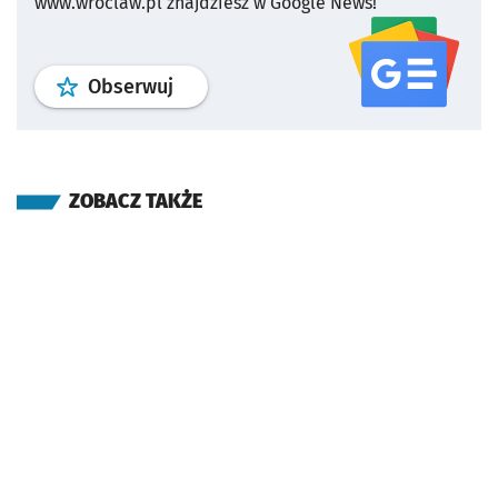
www.wroclaw.pl znajdziesz w Google News!
profil
google news
serwisu wroclaw
Obserwuj
ZOBACZ TAKŻE