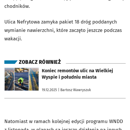
chodników.
Ulica Nefrytowa zamyka pakiet 18 dróg poddanych
wymianie nawierzchni, które zaczęto jeszcze podczas
wakacji.
ZOBACZ RÓWNIEŻ
otworzy się w nowej karcie
Koniec remontów ulic na Wielkiej
Wyspie i południu miasta
19.12.2025
| Bartosz Wawryszuk
Natomiast w ramach kolejnej edycji programu WNDD
z listopada, w planach są jeszcze działania na innych