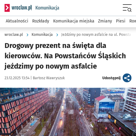
Serwis informacyjny wroclaw.pl podserwis: Komunikacja
Menu
Aktualności
Rozkłady
Komunikacja miejska
Zmiany
Piesi
Row
wroclaw.pl
Komunikacja
Jeździmy po nowym asfalcie na ul. Powstańc
Drogowy prezent na święta dla
kierowców. Na Powstańców Śląskich
jeździmy po nowym asfalcie
Data publikacji:
Autor:
artykuł
23.12.2025 13:54 |
Bartosz Wawryszuk
Udostępnij
Kliknij, aby powiększyć