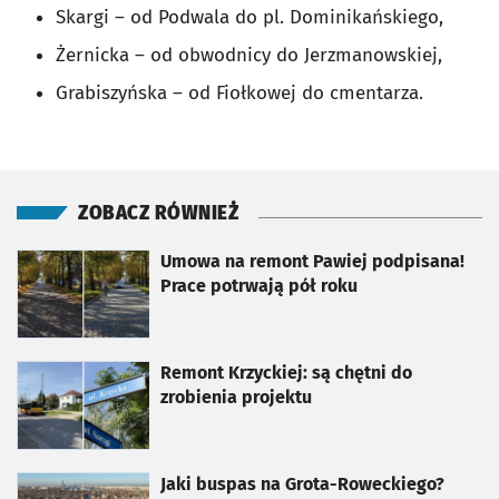
Skargi – od Podwala do pl. Dominikańskiego,
Żernicka – od obwodnicy do Jerzmanowskiej,
Grabiszyńska – od Fiołkowej do cmentarza.
ZOBACZ RÓWNIEŻ
otworzy się w nowej karcie
Umowa na remont Pawiej podpisana!
Prace potrwają pół roku
otworzy się w nowej karcie
Remont Krzyckiej: są chętni do
zrobienia projektu
otworzy się w nowej karcie
Jaki buspas na Grota-Roweckiego?