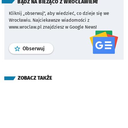
BĄDŹ NA BIEŻĄCO Z WROCŁAWIEM!
Kliknij „obserwuj”, aby wiedzieć, co dzieje się we
Wrocławiu.
Najciekawsze wiadomości z
www.wroclaw.pl znajdziesz w Google News!
profil
google news
serwisu wroclaw
Obserwuj
ZOBACZ TAKŻE