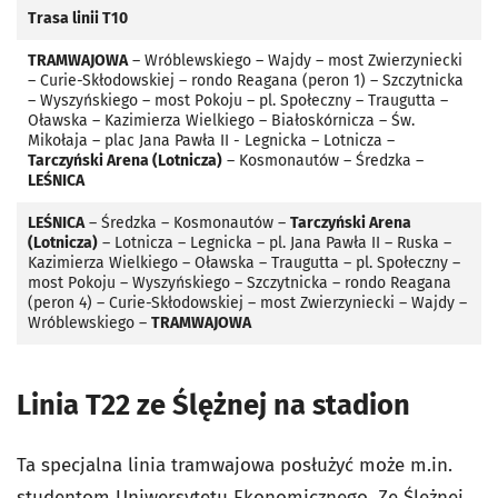
Trasa linii T10
TRAMWAJOWA
– Wróblewskiego – Wajdy – most Zwierzyniecki
– Curie-Skłodowskiej – rondo Reagana (peron 1) – Szczytnicka
– Wyszyńskiego – most Pokoju – pl. Społeczny – Traugutta –
Oławska – Kazimierza Wielkiego – Białoskórnicza – Św.
Mikołaja – plac Jana Pawła II - Legnicka – Lotnicza –
Tarczyński Arena (Lotnicza)
– Kosmonautów – Średzka –
LEŚNICA
LEŚNICA
– Średzka – Kosmonautów –
Tarczyński Arena
(Lotnicza)
– Lotnicza – Legnicka – pl. Jana Pawła II – Ruska –
Kazimierza Wielkiego – Oławska – Traugutta – pl. Społeczny –
most Pokoju – Wyszyńskiego – Szczytnicka – rondo Reagana
(peron 4) – Curie-Skłodowskiej – most Zwierzyniecki – Wajdy –
Wróblewskiego –
TRAMWAJOWA
Linia T22 ze Ślężnej na stadion
Ta specjalna linia tramwajowa posłużyć może m.in.
studentom Uniwersytetu Ekonomicznego. Ze Ślężnej