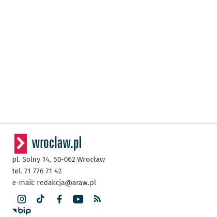
pl. Solny 14,
50-062
Wrocław
tel. 71 776 71 42
e-mail:
redakcja@araw.pl