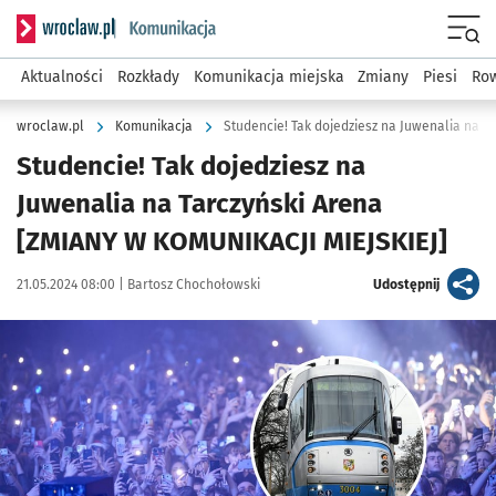
Serwis informacyjny wroclaw.pl podserwis: Komunikacja
Menu
Aktualności
Rozkłady
Komunikacja miejska
Zmiany
Piesi
Row
wroclaw.pl
Komunikacja
Studencie! Tak dojedziesz na Juwenalia na s
Studencie! Tak dojedziesz na
Juwenalia na Tarczyński Arena
[ZMIANY W KOMUNIKACJI MIEJSKIEJ]
Data publikacji:
Autor:
artykuł
21.05.2024 08:00 |
Bartosz Chochołowski
Udostępnij
Kliknij, aby powiększyć