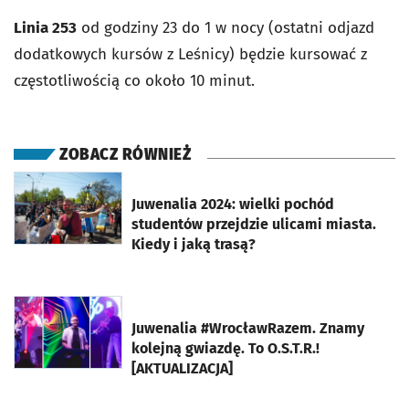
Linia 253
od godziny 23 do 1 w nocy (ostatni odjazd
dodatkowych kursów z Leśnicy) będzie kursować z
częstotliwością co około 10 minut.
ZOBACZ RÓWNIEŻ
otworzy się w nowej karcie
Juwenalia 2024: wielki pochód
studentów przejdzie ulicami miasta.
Kiedy i jaką trasą?
otworzy się w nowej karcie
Juwenalia #WrocławRazem. Znamy
kolejną gwiazdę. To O.S.T.R.!
[AKTUALIZACJA]