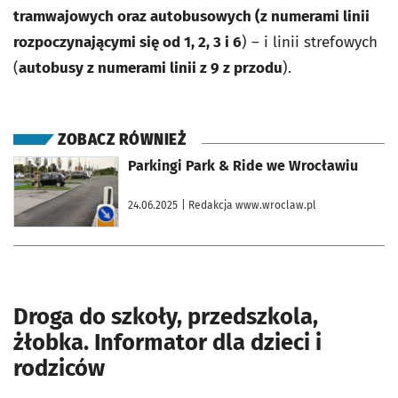
tramwajowych oraz autobusowych (z numerami linii
rozpoczynającymi się od 1, 2, 3 i 6
) – i linii strefowych
(
autobusy z numerami linii z 9 z przodu
).
ZOBACZ RÓWNIEŻ
otworzy się w nowej karcie
Parkingi Park & Ride we Wrocławiu
24.06.2025
| Redakcja www.wroclaw.pl
Droga do szkoły, przedszkola,
żłobka. Informator dla dzieci i
rodziców