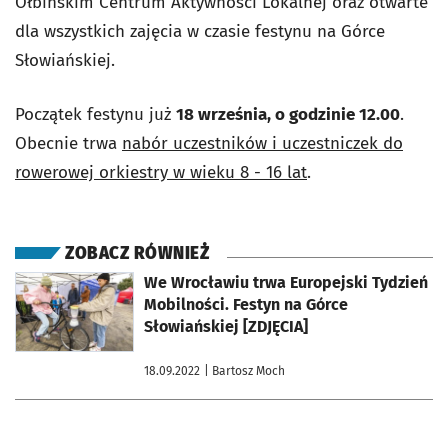
Ołbińskim Centrum Aktywności Lokalnej oraz otwarte
dla wszystkich zajęcia w czasie festynu na Górce
Słowiańskiej.
Początek festynu już
18 września, o godzinie 12.00
.
Obecnie trwa
nabór uczestników i uczestniczek do
rowerowej orkiestry w wieku 8 - 16 lat
.
ZOBACZ RÓWNIEŻ
otworzy się w nowej karcie
We Wrocławiu trwa Europejski Tydzień
Mobilności. Festyn na Górce
Słowiańskiej [ZDJĘCIA]
18.09.2022
| Bartosz Moch