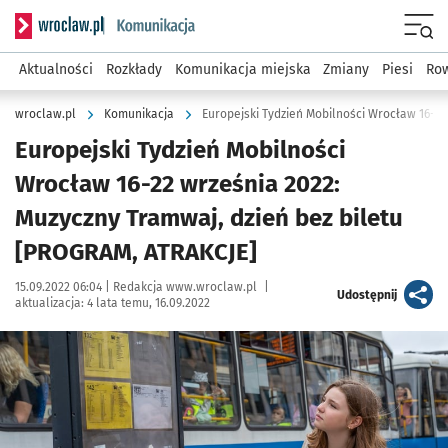
Serwis informacyjny wroclaw.pl podserwis: Komunikacja
Menu
Aktualności
Rozkłady
Komunikacja miejska
Zmiany
Piesi
Row
wroclaw.pl
Komunikacja
Europejski Tydzień Mobilności
Wrocław 16-22 września 2022:
Muzyczny Tramwaj, dzień bez biletu
[PROGRAM, ATRAKCJE]
Data publikacji:
Autor:
15.09.2022 06:04 |
Redakcja www.wroclaw.pl
|
artykuł
Udostępnij
aktualizacja:
4 lata temu, 16.09.2022
Kliknij, aby powiększyć