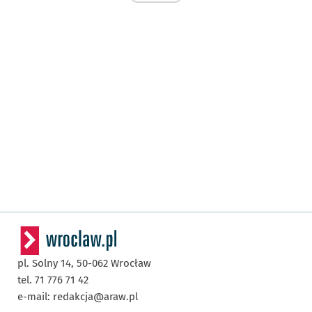
pl. Solny 14,
50-062
Wrocław
tel. 71 776 71 42
e-mail:
redakcja@araw.pl