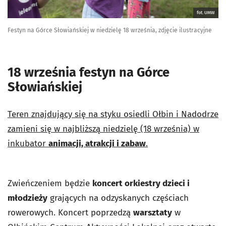
fot. UMW
Festyn na Górce Słowiańskiej w niedzielę 18 września, zdjęcie ilustracyjne
18 września festyn na Górce
Słowiańskiej
Teren znajdujący się na styku osiedli Ołbin i Nadodrze
zamieni się w najbliższą niedzielę (18 września) w
inkubator
animacji, atrakcji i zabaw
.
Zwieńczeniem będzie
koncert orkiestry dzieci i
młodzieży
grających na odzyskanych częściach
rowerowych. Koncert poprzedzą
warsztaty
w