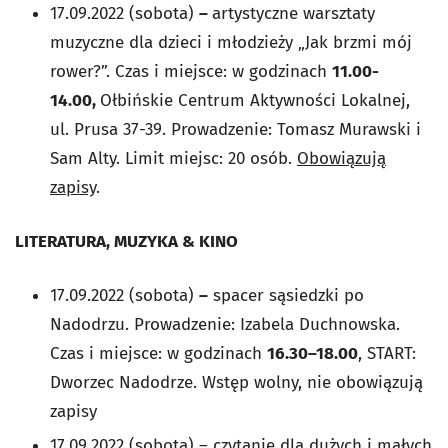
17.09.2022 (sobota)
–
artystyczne warsztaty
muzyczne dla dzieci i młodzieży „Jak brzmi mój
rower?”. Czas i miejsce: w godzinach
11.00-
14.00,
Ołbińskie Centrum Aktywności Lokalnej,
ul. Prusa 37-39. Prowadzenie: Tomasz Murawski i
Sam Alty. Limit miejsc: 20 osób.
Obowiązują
zapisy
.
LITERATURA, MUZYKA & KINO
17.09.2022 (sobota)
–
spacer sąsiedzki po
Nadodrzu. Prowadzenie: Izabela Duchnowska.
Czas i miejsce: w godzinach
16.30–18.00
, START:
Dworzec Nadodrze. Wstęp wolny, nie obowiązują
zapisy
17.09.2022 (sobota) – czytanie dla dużych i małych