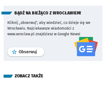
BĄDŹ NA BIEŻĄCO Z WROCŁAWIEM!
Kliknij „obserwuj”, aby wiedzieć, co dzieje się we
Wrocławiu.
Najciekawsze wiadomości z
www.wroclaw.pl znajdziesz w Google News!
profil
google news
serwisu wroclaw
Obserwuj
ZOBACZ TAKŻE