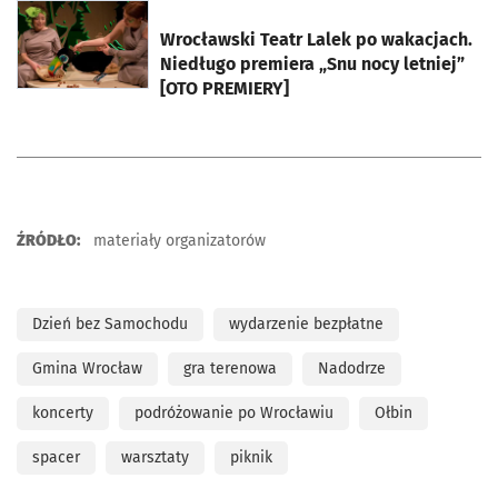
otworzy się w nowej karcie
Wrocławski Teatr Lalek po wakacjach.
Niedługo premiera „Snu nocy letniej”
[OTO PREMIERY]
ŹRÓDŁO:
materiały organizatorów
Dzień bez Samochodu
wydarzenie bezpłatne
Gmina Wrocław
gra terenowa
Nadodrze
koncerty
podróżowanie po Wrocławiu
Ołbin
spacer
warsztaty
piknik