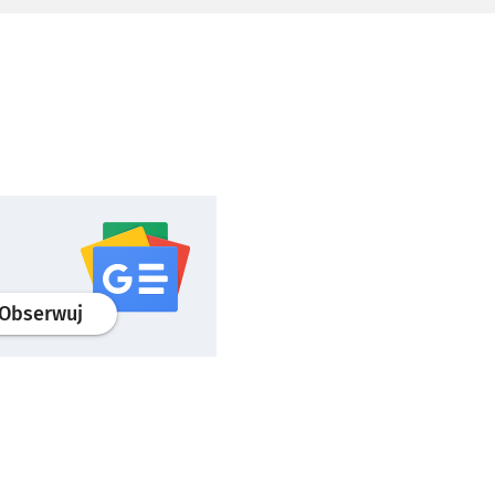
profil
google news
serwisu wroclaw.pl
Obserwuj