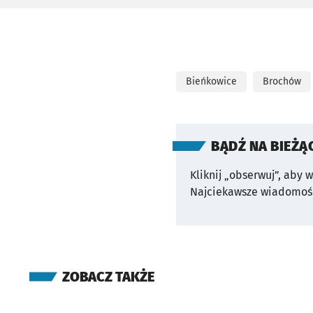
Bieńkowice
Brochów
BĄDŹ NA BIEŻĄ
Kliknij „obserwuj”, aby 
Najciekawsze wiadomośc
ZOBACZ TAKŻE