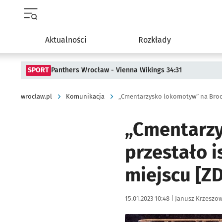
Menu główne portalu wroclaw.pl
Aktualności
Rozkłady
SPORT
Panthers Wrocław - Vienna Wikings 34:31
wroclaw.pl
Komunikacja
„Cmentarzy
przestało i
miejscu [Z
Data publikacji:
Autor:
15.01.2023 10:48 |
Janusz Krzeszow
Kliknij, aby zobaczyć galer
Kliknij, aby powiększyć