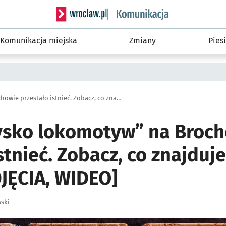
Serwis informacyjny wroclaw.pl podserwis: Ko
Komunikacja miejska
Zmiany
Piesi
„Cmentarzysko lokomotyw” na Brochowie przestało istnieć. Zobacz, co znajduje się w tym miejscu [ZDJĘCIA, WIDEO]
sko lokomotyw” na Broc
stnieć. Zobacz, co znajduj
DJĘCIA, WIDEO]
ski
ię