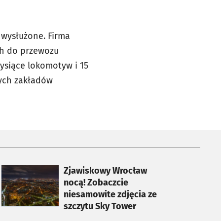
 wysłużone. Firma
h do przewozu
ysiące lokomotyw i 15
nych zakładów
otworzy się w nowej karcie
Zjawiskowy Wrocław
nocą! Zobaczcie
niesamowite zdjęcia ze
szczytu Sky Tower