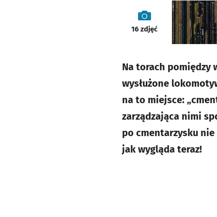
galeria
16
zdjęć
Na torach pomiędzy 
wysłużone lokomotyw
na to miejsce: „cmen
zarządzająca nimi sp
po cmentarzysku nie m
jak wygląda teraz!