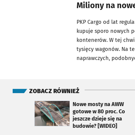
Miliony na no
PKP Cargo od lat regul
kupuje sporo nowych 
kontenerów. W tej chwi
tysięcy wagonów. Na te
naprawczych, podobnyc
ZOBACZ RÓWNIEŻ
otworzy się w nowej karcie
Nowe mosty na AWW
gotowe w 80 proc. Co
jeszcze dzieje się na
budowie? [WIDEO]