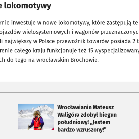
we lokomotywy
arnie inwestuje w nowe lokomotywy, które zastępują te
pojazdów wielosystemowych i wagonów przeznaczonyc
li największy w Polsce przewoźnik towarów posiada 2 t
renie całego kraju funkcjonuje też 15 wyspecjalizowa
h do tego na wrocławskim Brochowie.
otworzy się w nowej karcie
Wrocławianin Mateusz
Waligóra zdobył biegun
południowy! „Jestem
bardzo wzruszony!”