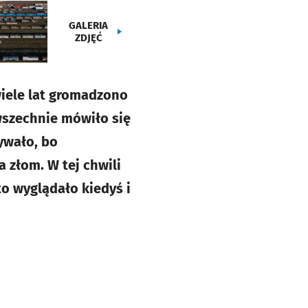
GALERIA
ZDJĘĆ
iele lat gromadzono
wszechnie mówiło się
ywało, bo
 złom. W tej chwili
to wyglądało kiedyś i