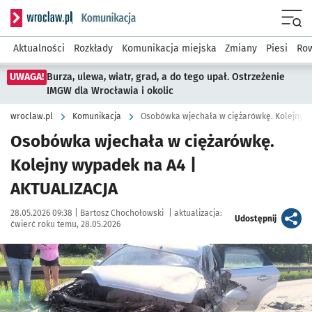
Serwis informacyjny wroclaw.pl podserwis: Komunikacja
Menu
Aktualności
Rozkłady
Komunikacja miejska
Zmiany
Piesi
Row
UWAGA!
Burza, ulewa, wiatr, grad, a do tego upał. Ostrzeżenie
IMGW dla Wrocławia i okolic
wroclaw.pl
Komunikacja
Osobówka wjechała w ciężarówkę. Kolejny w
Osobówka wjechała w ciężarówkę.
Kolejny wypadek na A4 |
AKTUALIZACJA
Data publikacji:
Autor:
28.05.2026 09:38 |
Bartosz Chochołowski
|
aktualizacja:
artykuł
Udostępnij
ćwierć roku temu, 28.05.2026
Kliknij, aby powiększyć