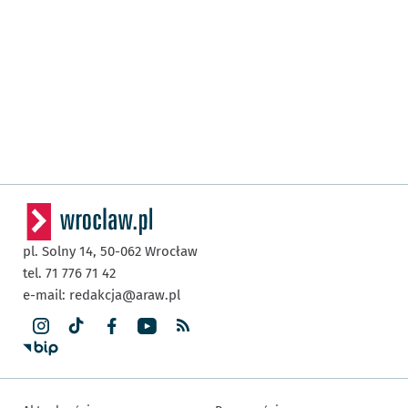
pl. Solny 14,
50-062
Wrocław
tel. 71 776 71 42
e-mail:
redakcja@araw.pl