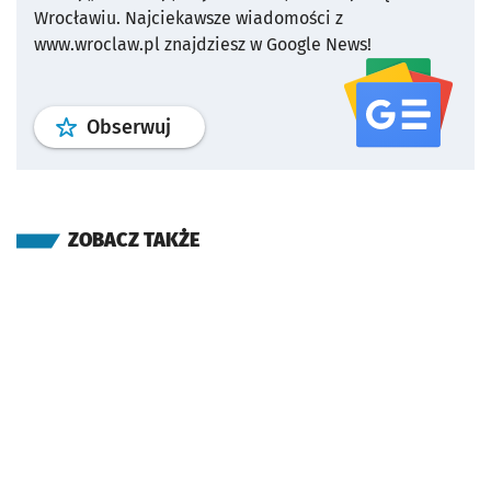
Wrocławiu.
Najciekawsze wiadomości z
www.wroclaw.pl znajdziesz w Google News!
profil
google news
serwisu wroclaw
Obserwuj
ZOBACZ TAKŻE