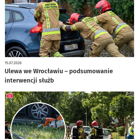
artykuł z galerią zdjęć
15.07.2026
Ulewa we Wrocławiu – podsumowanie
interwencji służb