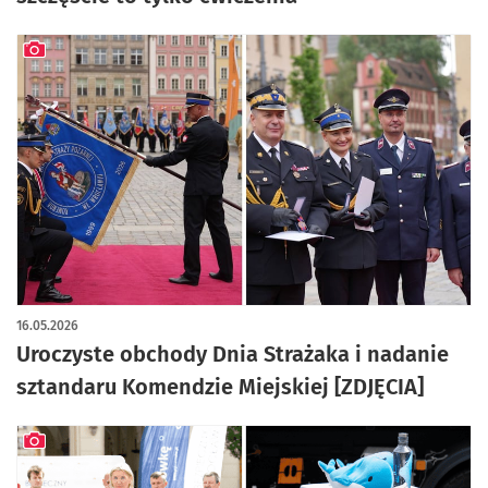
artykuł z galerią zdjęć
16.05.2026
Uroczyste obchody Dnia Strażaka i nadanie
sztandaru Komendzie Miejskiej [ZDJĘCIA]