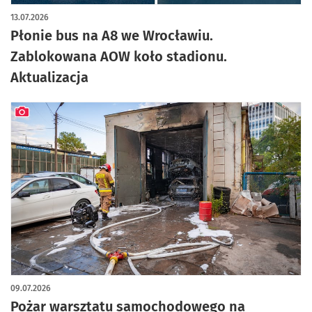
artykuł z galerią zdjęć
13.07.2026
Płonie bus na A8 we Wrocławiu.
Zablokowana AOW koło stadionu.
Aktualizacja
artykuł z galerią zdjęć
09.07.2026
Pożar warsztatu samochodowego na