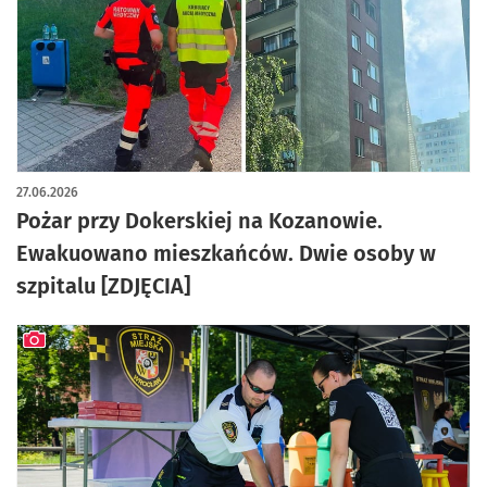
artykuł z galerią zdjęć
27.06.2026
Pożar przy Dokerskiej na Kozanowie.
Ewakuowano mieszkańców. Dwie osoby w
szpitalu [ZDJĘCIA]