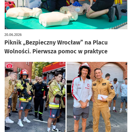
artykuł z galerią zdjęć
20.06.2026
Piknik „Bezpieczny Wrocław” na Placu
Wolności. Pierwsza pomoc w praktyce