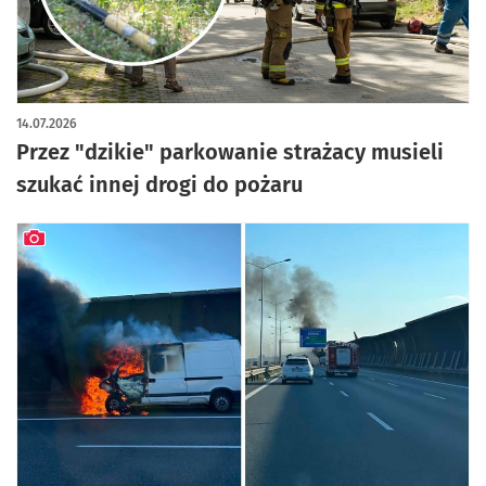
artykuł z galerią zdjęć
14.07.2026
Przez "dzikie" parkowanie strażacy musieli
szukać innej drogi do pożaru