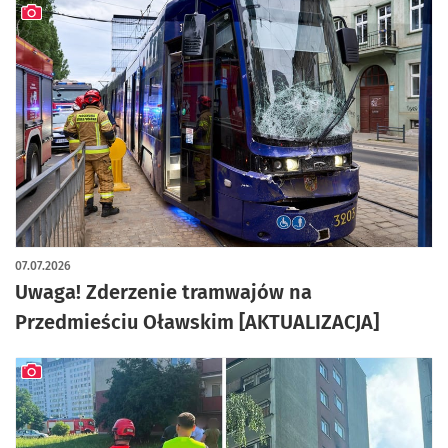
artykuł z galerią zdjęć
07.07.2026
Uwaga! Zderzenie tramwajów na
Przedmieściu Oławskim [AKTUALIZACJA]