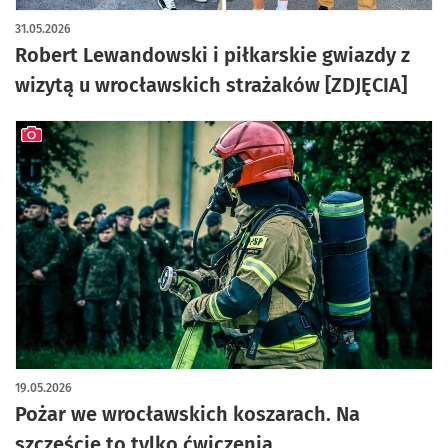
artykuł z galerią zdjęć
31.05.2026
Robert Lewandowski i piłkarskie gwiazdy z
wizytą u wrocławskich strażaków [ZDJĘCIA]
artykuł z galerią zdjęć
19.05.2026
Pożar we wrocławskich koszarach. Na
szczęście to tylko ćwiczenia