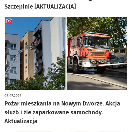
Szczepinie [AKTUALIZACJA]
artykuł z galerią zdjęć
08.07.2026
Pożar mieszkania na Nowym Dworze. Akcja
służb i źle zaparkowane samochody.
Aktualizacja