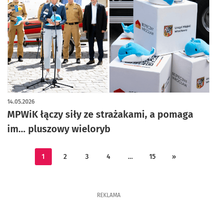
artykuł z galerią zdjęć
14.05.2026
MPWiK łączy siły ze strażakami, a pomaga
im… pluszowy wieloryb
1
2
3
4
…
15
»
REKLAMA