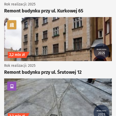
Rok realizacji: 2025
Remont budynku przy ul. Kurkowej 65
kategoria Infrastruktura
Ukończono:
2025
Koszt inwestycji
2,2 mln zł
Rok realizacji: 2025
Remont budynku przy ul. Śrutowej 12
kategoria Komunikacja zbiorowa
Ukończono:
2023
Koszt inwestycji