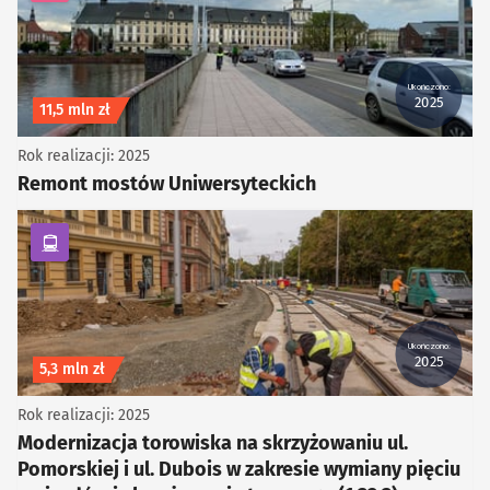
Ukończono:
2025
Koszt inwestycji
11,5 mln zł
Rok realizacji: 2025
Remont mostów Uniwersyteckich
kategoria Komunikacja zbiorowa
Ukończono:
2025
Koszt inwestycji
5,3 mln zł
Rok realizacji: 2025
Modernizacja torowiska na skrzyżowaniu ul.
Pomorskiej i ul. Dubois w zakresie wymiany pięciu