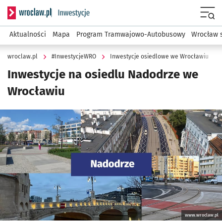
Serwis informacyjny wroclaw.pl podserwis: #InwestycjeWRO 
Menu
Aktualności
Mapa
Program Tramwajowo-Autobusowy
Wrocław 
wroclaw.pl
#InwestycjeWRO
Inwestycje osiedlowe we Wrocławiu
Inwestycje na osiedlu Nadodrze we
Wrocławiu
Kliknij, aby powiększyć
www.wroclaw.pl