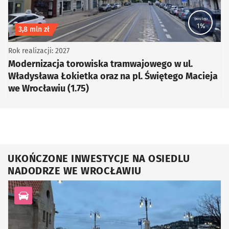
postęp
1%
Koszt inwestycji
3,8 mln zł
Rok realizacji: 2027
Modernizacja torowiska tramwajowego w ul.
Władysława Łokietka oraz na pl. Świętego Macieja
we Wrocławiu (1.75)
UKOŃCZONE INWESTYCJE NA OSIEDLU
NADODRZE WE WROCŁAWIU
kategoria Infrastruktura drogowa