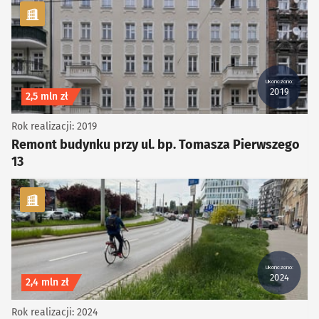
kategoria Infrastruktura
Ukończono:
2019
Koszt inwestycji
2,5 mln zł
Rok realizacji: 2019
Remont budynku przy ul. bp. Tomasza Pierwszego
13
kategoria Rowerowe
Ukończono:
2024
Koszt inwestycji
2,4 mln zł
Rok realizacji: 2024