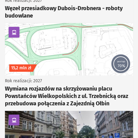
Rok realizacji: 2027
Węzeł przesiadkowy Dubois-Drobnera - roboty
budowlane
kategoria Komunikacja zbiorowa
postęp
70%
Koszt inwestycji
15,2 mln zł
Rok realizacji: 2027
Wymiana rozjazdów na skrzyżowaniu placu
Powstańców Wielkopolskich z ul. Trzebnicką oraz
przebudowa połączenia z Zajezdnią Ołbin
kategoria Komunikacja zbiorowa