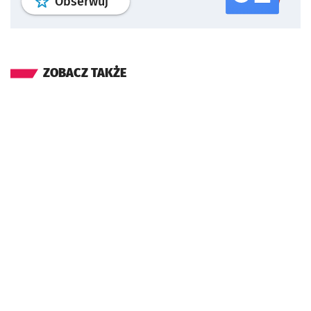
profil
google news
serwisu wroclaw
Obserwuj
ZOBACZ TAKŻE