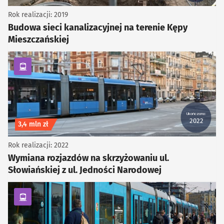
Rok realizacji: 2019
Budowa sieci kanalizacyjnej na terenie Kępy
Mieszczańskiej
kategoria Komunikacja zbiorowa
Ukończono:
2022
Koszt inwestycji
3,4 mln zł
Rok realizacji: 2022
Wymiana rozjazdów na skrzyżowaniu ul.
Słowiańskiej z ul. Jedności Narodowej
kategoria Komunikacja zbiorowa