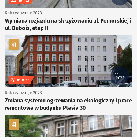
2,2 mln zł
Rok realizacji: 2023
Wymiana rozjazdu na skrzyżowaniu ul. Pomorskiej i
ul. Dubois, etap II
kategoria Infrastruktura
Ukończono:
2023
Koszt inwestycji
2,1 mln zł
Rok realizacji: 2023
Zmiana systemu ogrzewania na ekologiczny i prace
remontowe w budynku Ptasia 30
kategoria Infrastruktura