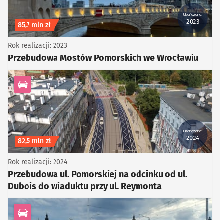
Ukończono:
2023
Koszt inwestycji
85,7 mln zł
Rok realizacji: 2023
Przebudowa Mostów Pomorskich we Wrocławiu
kategoria Infrastruktura drogowa
Ukończono:
2024
Koszt inwestycji
82,5 mln zł
Rok realizacji: 2024
Przebudowa ul. Pomorskiej na odcinku od ul.
Dubois do wiaduktu przy ul. Reymonta
kategoria Infrastruktura drogowa