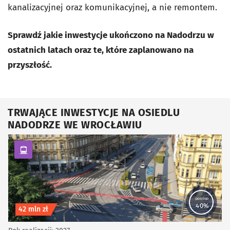
kanalizacyjnej oraz komunikacyjnej, a nie remontem.
Sprawdź jakie inwestycje ukończono na Nadodrzu w
ostatnich latach oraz te, które zaplanowano na
przyszłość.
TRWAJĄCE INWESTYCJE NA OSIEDLU
NADODRZE WE WROCŁAWIU
kategoria Komunikacja zbiorowa
postęp
40%
Koszt inwestycji
42 mln zł