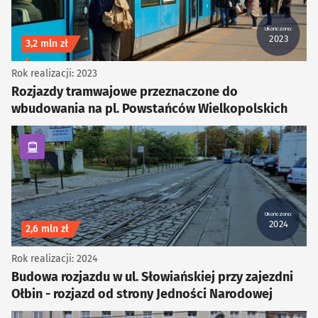
Ukończono:
2023
Koszt inwestycji
3,2 mln zł
Rok realizacji: 2023
Rozjazdy tramwajowe przeznaczone do
wbudowania na pl. Powstańców Wielkopolskich
kategoria Komunikacja zbiorowa
Ukończono:
2024
Koszt inwestycji
2,6 mln zł
Rok realizacji: 2024
Budowa rozjazdu w ul. Słowiańskiej przy zajezdni
Ołbin - rozjazd od strony Jedności Narodowej