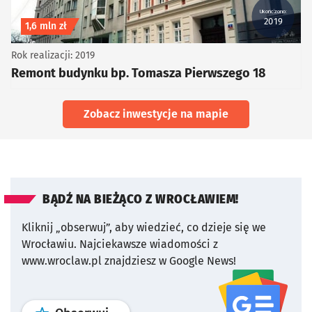
Ukończono:
2019
Koszt inwestycji
1,6 mln zł
Rok realizacji: 2019
Remont budynku bp. Tomasza Pierwszego 18
Zobacz inwestycje na mapie
BĄDŹ NA BIEŻĄCO Z WROCŁAWIEM!
Kliknij „obserwuj”, aby wiedzieć, co dzieje się we
Wrocławiu.
Najciekawsze wiadomości z
www.wroclaw.pl znajdziesz w Google News!