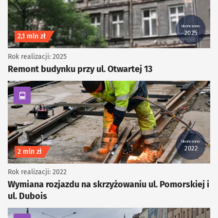
Ukończono:
2025
Koszt inwestycji
2,1 mln zł
Rok realizacji: 2025
Remont budynku przy ul. Otwartej 13
kategoria Komunikacja zbiorowa
Ukończono:
2022
Koszt inwestycji
2 mln zł
Rok realizacji: 2022
Wymiana rozjazdu na skrzyżowaniu ul. Pomorskiej i
ul. Dubois