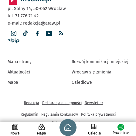
pl. Solny 14,
50-062
Wrocław
tel. 71 776 71 42
e-mail:
redakcja@araw.pl
Mapa strony
Rozwój komunikacji miejskiej
Aktualności
Wrocław się zmienia
Mapa
Osiedlowe
Inne informacje
Redakcja
Deklaracja dostępności
Newsletter
Regulamin
Regulamin konkursów
Polityka prywatności
Strona główna - wroclaw.pl
Ustawienia cookies
Powietrze
Nowe
Mapa
Osiedla
© Copyright 2005-2026, ARAW S.A., Gmina Wrocław