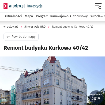
Serwis informacyjny wroclaw.pl podserwis: #InwestycjeWRO 
Menu
Aktualności
Mapa
Program Tramwajowo-Autobusowy
Wrocław 
wroclaw.pl
#InwestycjeWRO
Remont budynku Kurkowa 40/42
Powrót do mapy
Remont budynku Kurkowa 40/42
Kliknij, aby powiększyć
Ukończono:
2019