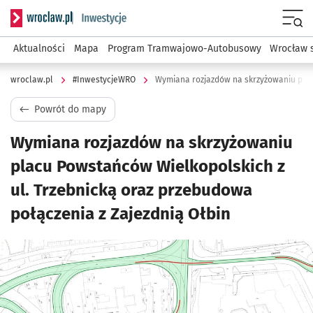
Serwis informacyjny wroclaw.pl podserwis: #InwestycjeWRO 
Menu
Aktualności
Mapa
Program Tramwajowo-Autobusowy
Wrocław 
wroclaw.pl
#InwestycjeWRO
Powrót do mapy
Wymiana rozjazdów na skrzyżowaniu
placu Powstańców Wielkopolskich z
ul. Trzebnicką oraz przebudowa
połączenia z Zajezdnią Ołbin
Kliknij, aby powiększyć