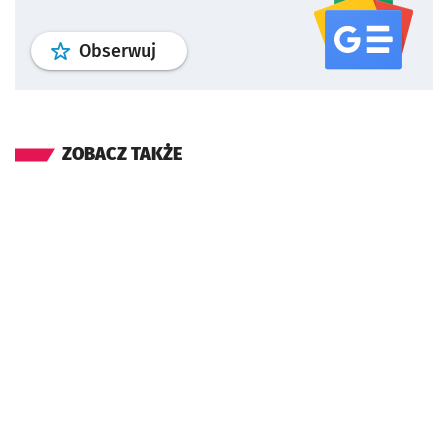
profil
google news
serwisu wroclaw
Obserwuj
ZOBACZ TAKŻE