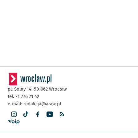
pl. Solny 14,
50-062
Wrocław
tel. 71 776 71 42
e-mail:
redakcja@araw.pl