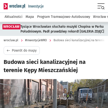
Serwis informacyjny wroclaw.pl podserwis: #InwestycjeWRO 
Menu
Aktualności
Mapa
Program Tramwajowo-Autobusowy
Wrocław 
WROCŁAW
Tysiące Wrocławian słuchało muzyki Chopina w Parku
Południowym. Padł prawdziwy rekord! [GALERIA ZDJĘĆ]
wroclaw.pl
#InwestycjeWRO
Budowa sieci kanalizacyjnej na terenie K
Powrót do mapy
Budowa sieci kanalizacyjnej na
terenie Kępy Mieszczańskiej
Kliknij, aby powiększyć