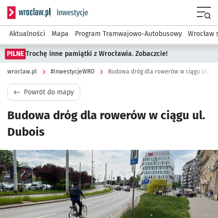
Serwis informacyjny wroclaw.pl podserwis: #InwestycjeWRO 
Menu
Aktualności
Mapa
Program Tramwajowo-Autobusowy
Wrocław 
PILNE
Trochę inne pamiątki z Wrocławia. Zobaczcie!
wroclaw.pl
#InwestycjeWRO
Budowa dróg dla rowerów w ciągu ul. Du
Powrót do mapy
Budowa dróg dla rowerów w ciągu ul.
Dubois
Kliknij, aby powiększyć