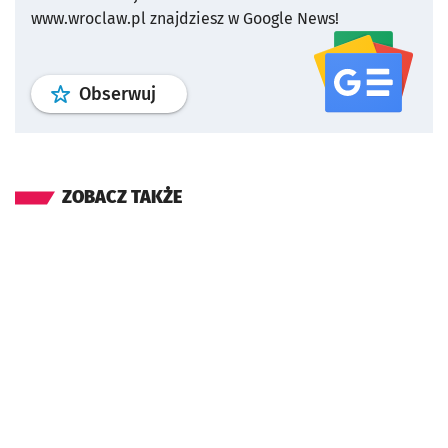
www.wroclaw.pl znajdziesz w Google News!
profil
google news
serwisu wroclaw
Obserwuj
ZOBACZ TAKŻE