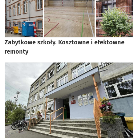
artykuł z galerią zdjęć
Zabytkowe szkoły. Kosztowne i efektowne
remonty