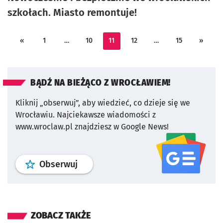
szkołach. Miasto remontuje!
«
1
…
10
11
12
…
15
»
BĄDŹ NA BIEŻĄCO Z WROCŁAWIEM!
Kliknij „obserwuj”, aby wiedzieć, co dzieje się we
Wrocławiu.
Najciekawsze wiadomości z
www.wroclaw.pl znajdziesz w Google News!
profil
google news
serwisu wroclaw
Obserwuj
ZOBACZ TAKŻE