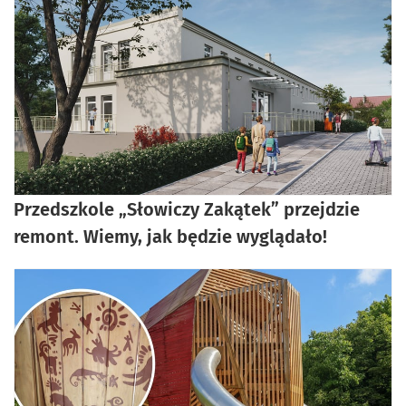
artykuł z galerią zdjęć
Przedszkole „Słowiczy Zakątek” przejdzie
remont. Wiemy, jak będzie wyglądało!