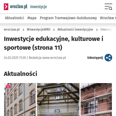
Serwis informacyjny wroclaw.pl podserwis: #InwestycjeWRO 
Menu
Aktualności
Mapa
Program Tramwajowo-Autobusowy
Wrocław 
wroclaw.pl
#InwestycjeWRO
Aktualności inwestycyjne
Inwestycje
Inwestycje edukacyjne, kulturowe i
sportowe
(strona 11)
Data publikacji:
Autor:
artykuł
24.02.2025 11:20 |
Redakcja www.wroclaw.pl
Udostępnij
Aktualności