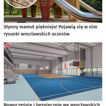
Słynny mamut pięknieje! Pojawią się w nim
rysunki wrocławskich uczniów
artykuł z galerią zdjęć
Nowocześnie i bezpiecznie we wrocławskich