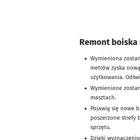
Remont boiska n
Wymieniona zostan
metrów zyska nową
użytkowania. Odśw
Wymienione zostaną
masztach.
Pojawią się nowe b
poszerzone strefy 
sprzętu.
Dzięki wyznaczeniu