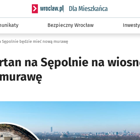
Serwis informacyjny wroclaw.pl podserwis: Dla
unikaty
Bezpieczny Wrocław
Inwesty
a Sępolnie będzie mieć nową murawę
rtan na Sępolnie na wiosn
 murawę
o
ię