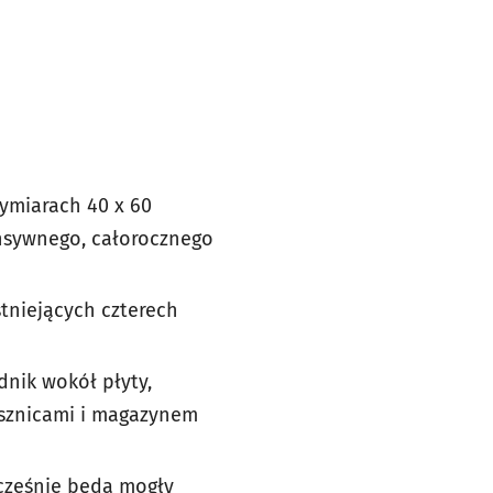
ymiarach 40 x 60
nsywnego, całorocznego
tniejących czterech
dnik wokół płyty,
ysznicami i magazynem
ocześnie będą mogły