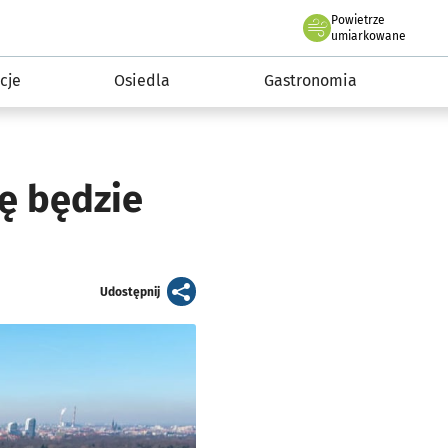
Powietrze
we Wrocławiu
 mieszkańca
umiarkowane
cje
Osiedla
Gastronomia
ę będzie
artykuł
Udostępnij