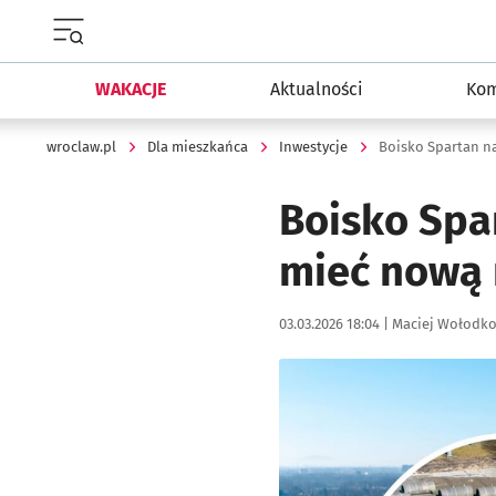
Menu główne portalu wroclaw.pl
WAKACJE
Aktualności
Kom
wroclaw.pl
Dla mieszkańca
Inwestycje
Boisko Spartan n
Boisko Spa
mieć nową
Data publikacji:
Autor:
03.03.2026 18:04 |
Maciej Wołodk
Kliknij, aby zobaczyć galer