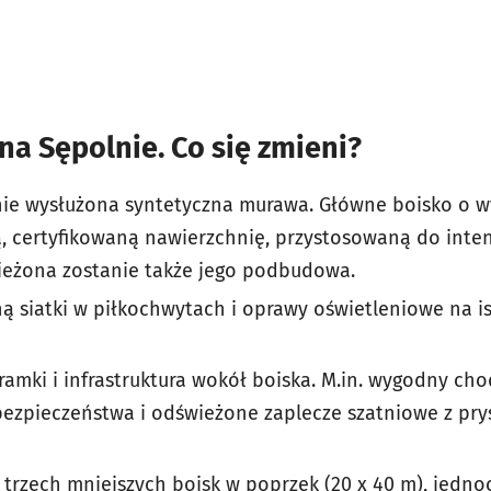
a Sępolnie. Co się zmieni?
ie wysłużona syntetyczna murawa. Główne boisko o w
, certyfikowaną nawierzchnię, przystosowaną do inte
ieżona zostanie także jego podbudowa.
 siatki w piłkochwytach i oprawy oświetleniowe na is
ramki i infrastruktura wokół boiska. M.in. wygodny cho
bezpieczeństwa i odświeżone zaplecze szatniowe z pr
 trzech mniejszych boisk w poprzek (20 x 40 m), jedn