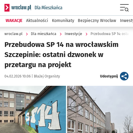
Serwis informacyjny wroclaw.pl podserwis: Dla mieszkańca
Menu
WAKACJE
Aktualności
Komunikaty
Bezpieczny Wrocław
Inwest
wroclaw.pl
Dla mieszkańca
Inwestycje
Przebudowa SP 14: ostatn
Przebudowa SP 14 na wrocławskim
Szczepinie: ostatni dzwonek w
przetargu na projekt
Data publikacji:
Autor:
artykuł
04.02.2026 10:06 |
Błażej Organisty
Udostępnij
Kliknij, aby powiększyć