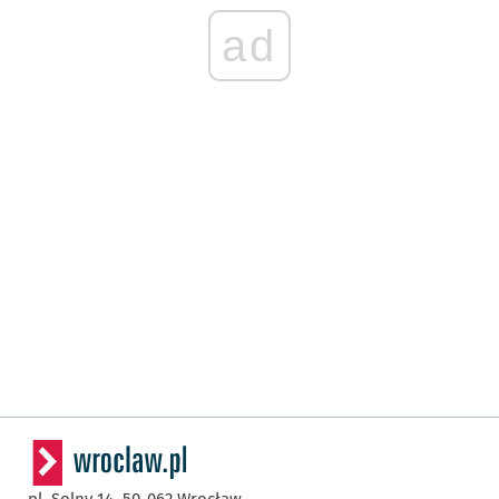
ad
pl. Solny 14,
50-062
Wrocław