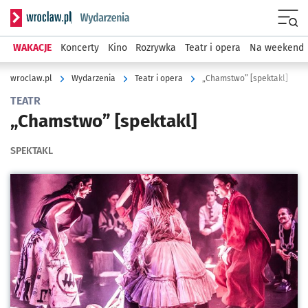
Serwis informacyjny wroclaw.pl podserwis: Wydarzenia
Menu
WAKACJE
Koncerty
Kino
Rozrywka
Teatr i opera
Na weekend
wroclaw.pl
Wydarzenia
Teatr i opera
„Chamstwo” [spektakl]
TEATR
„Chamstwo” [spektakl]
SPEKTAKL
Kliknij, aby powiększyć