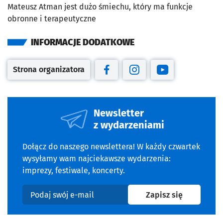
Mateusz Atman jest dużo śmiechu, który ma funkcje
obronne i terapeutyczne
INFORMACJE DODATKOWE
Strona organizatora
Otwiera się w nowej karcie
Otwiera się w nowej karcie
Otwiera się w nowej kar
Otwiera się w no
Newsletter
z wydarzeniami
Dołącz do naszego newslettera! W każdy czwartek
wysyłamy wam najciekawsze wydarzenia:
imprezy, festiwale, koncerty.
na newslet
Zapisz się
Podaj swój e-mail