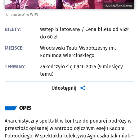
Fot. Natalia Kabanow
„Chamstwo" w WTW
BILETY:
Wstęp biletowany
/ Cena biletu od 45zł
do 60 zł
MIEJSCE:
Wrocławski Teatr Współczesny im.
Edmunda Wiercińskiego
TERMINY:
Zakończyło się 09.10.2025 (9 miesięcy
temu)
artykuł
Udostępnij
OPIS
Anarchistyczny spektakl w kontrze do ponurej podróży w
przeszłość opisanej w antropologicznym eseju Kacpra
Pobłockiego. W spektaklu kolektywu Agnieszka Jakimiak –