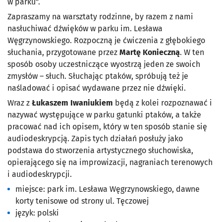
w parku”.
Zapraszamy na warsztaty rodzinne, by razem z nami
nasłuchiwać dźwięków w parku im. Lesława
Węgrzynowskiego. Rozpoczną je ćwiczenia z głębokiego
słuchania, przygotowane przez
Martę Konieczną
. W ten
sposób osoby uczestniczące wyostrzą jeden ze swoich
zmysłów – słuch. Słuchając ptaków, spróbują też je
naśladować i opisać wydawane przez nie dźwięki.
Wraz z
Łukaszem Iwaniukiem
będą z kolei rozpoznawać i
nazywać występujące w parku gatunki ptaków, a także
pracować nad ich opisem, który w ten sposób stanie się
audiodeskrypcją. Zapis tych działań posłuży jako
podstawa do stworzenia artystycznego słuchowiska,
opierającego się na improwizacji, nagraniach terenowych
i audiodeskrypcji.
miejsce: park im. Lesława Węgrzynowskiego, dawne
korty tenisowe od strony ul. Tęczowej
język: polski