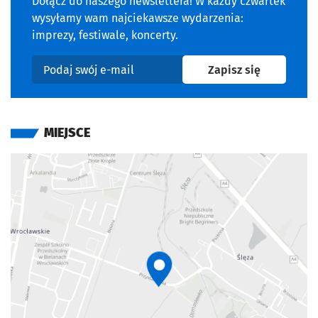
Dołącz do naszego newslettera! W każdy czwartek
wysyłamy wam najciekawsze wydarzenia:
imprezy, festiwale, koncerty.
na newslet
Zapisz się
Podaj swój e-mail
MIEJSCE