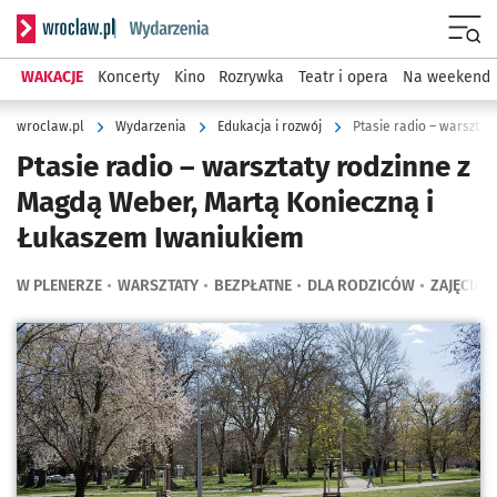
Serwis informacyjny wroclaw.pl podserwis: Wydarzenia
Menu
WAKACJE
Koncerty
Kino
Rozrywka
Teatr i opera
Na weekend
wroclaw.pl
Wydarzenia
Edukacja i rozwój
Ptasie radio – warsztaty rodzinne z
Magdą Weber, Martą Konieczną i
Łukaszem Iwaniukiem
W PLENERZE
WARSZTATY
BEZPŁATNE
DLA RODZICÓW
ZAJĘCIA D
Kliknij, aby powiększyć