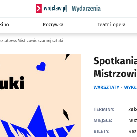
Serwis informacyjny wroclaw.pl podserwis: W
Kino
Rozrywka
Teatr i opera
ztatowe: Mistrzowie czarnej sztuki
Spotkani
Mistrzowi
WARSZTATY
WYKŁ
TERMINY:
Zak
MIEJSCE:
Muz
BILETY:
Rez