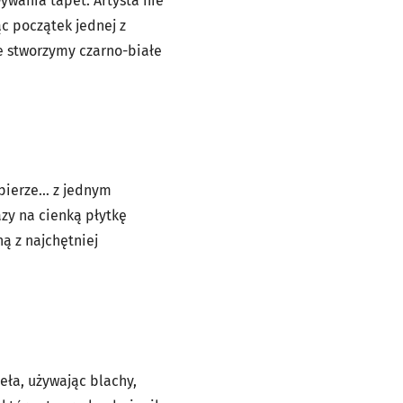
ywania tapet. Artysta nie
ąc początek jednej z
ie stworzymy czarno-białe
apierze… z jednym
azy na cienką płytkę
ą z najchętniej
eła, używając blachy,