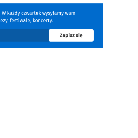
a! W każdy czwartek wysyłamy wam
zy, festiwale, koncerty.
na newsletter
Zapisz się