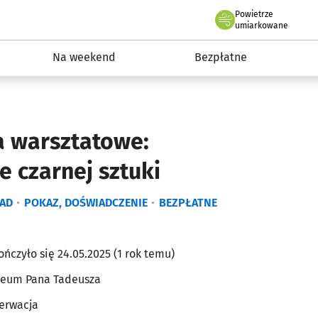
Powietrze
we Wrocławiu
ydarzenia
umiarkowane
Na weekend
Bezpłatne
a warsztatowe:
e czarnej sztuki
AD
POKAZ, DOŚWIADCZENIE
BEZPŁATNE
ończyło się 24.05.2025 (1 rok temu)
eum Pana Tadeusza
erwacja