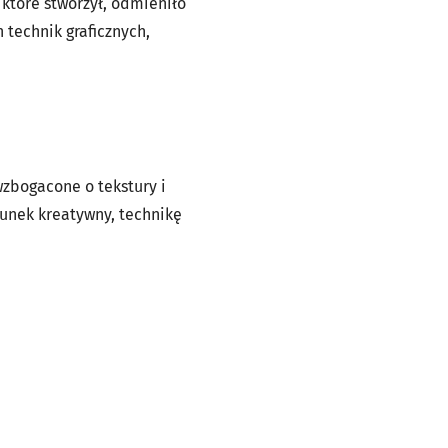
, które stworzył, odmieniło
 technik graficznych,
wzbogacone o tekstury i
sunek kreatywny, technikę