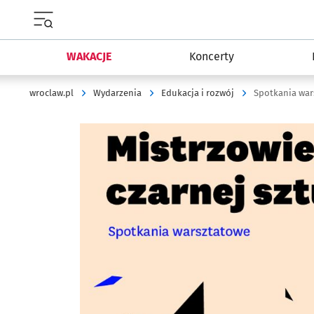
Menu główne portalu wroclaw.pl
WAKACJE
Koncerty
wroclaw.pl
Wydarzenia
Edukacja i rozwój
Spotkania wars
Kliknij, aby powiększyć