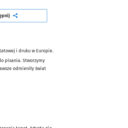
artykuł
ępnij
tatowej i druku w Europie.
 do pisania. Stworzymy
zawsze odmieniły świat