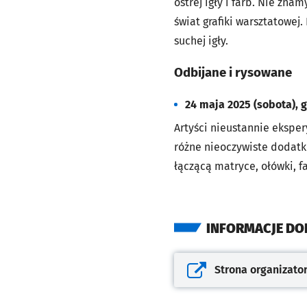
ostrej igły i farb. Nie zna
świat grafiki warsztatowej
suchej igły.
Odbijane i rysowane
24 maja 2025 (sobota), 
Artyści nieustannie eksper
różne nieoczywiste dodatk
łączącą matryce, ołówki, f
INFORMACJE D
Strona organizato
Otwiera się w nowej kar