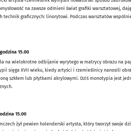
cki artysta-rzemieślnik wymyślił nowatorski sposób zadrukow
pomysłowość na zawsze odmieni świat grafiki warsztatowej, daj
h technik graficznych: linorytowi. Podczas warsztatów wspóln
 godzina 15.00
la na wielokrotne odbijanie wyrytego w matrycy obrazu na p
ii sięga XVII wieku, kiedy artyści i rzemieślnicy nanosili obr
oną szkłem lub płytkami akrylowymi. Dziś monotypia jest jedn
znych.
godzina 15.00
zech żył pewien holenderski artysta, który tworzył swoje dzi