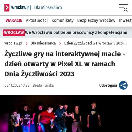
Serwis informacyjny wroclaw.pl podserwis: Dla mieszkańca
Menu
WAKACJE
Aktualności
Komunikaty
Bezpieczny Wrocław
Inwest
WROCŁAW
We Wrocławiu potrzebni pracownicy z kompetencjami
wroclaw.pl
Dla mieszkańca
Dzień Życzliwości we Wrocławiu 2024. Zoba
Życzliwe gry na interaktywnej macie -
dzień otwarty w Pixel XL w ramach
Dnia Życzliwości 2023
Data publikacji:
Autor:
artykuł
08.11.2023 10:28 |
Beata Turska
Udostępnij
Kliknij, aby powiększyć