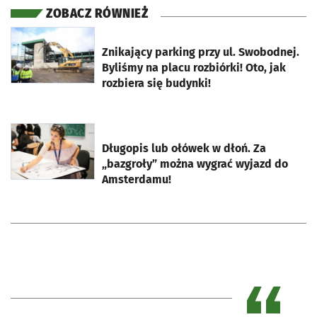
ZOBACZ RÓWNIEŻ
otworzy się w nowej karcie
Znikający parking przy ul. Swobodnej.
Byliśmy na placu rozbiórki! Oto, jak
rozbiera się budynki!
otworzy się w nowej karcie
Długopis lub ołówek w dłoń. Za
„bazgroły” można wygrać wyjazd do
Amsterdamu!