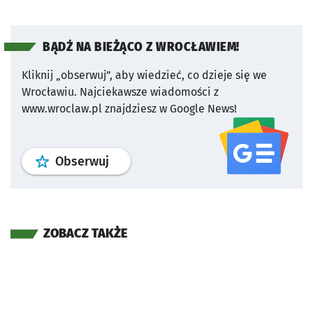
BĄDŹ NA BIEŻĄCO Z WROCŁAWIEM!
Kliknij „obserwuj”, aby wiedzieć, co dzieje się we
Wrocławiu.
Najciekawsze wiadomości z
www.wroclaw.pl znajdziesz w Google News!
profil
google news
serwisu wroclaw
Obserwuj
ZOBACZ TAKŻE