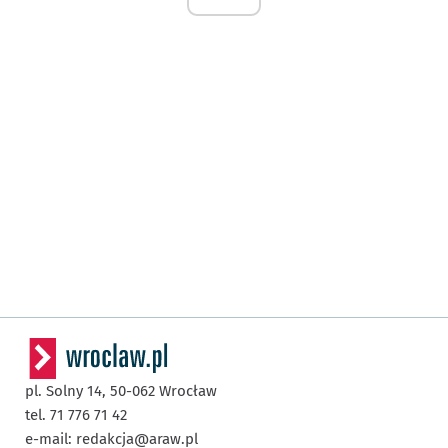
pl. Solny 14,
50-062
Wrocław
tel. 71 776 71 42
e-mail:
redakcja@araw.pl