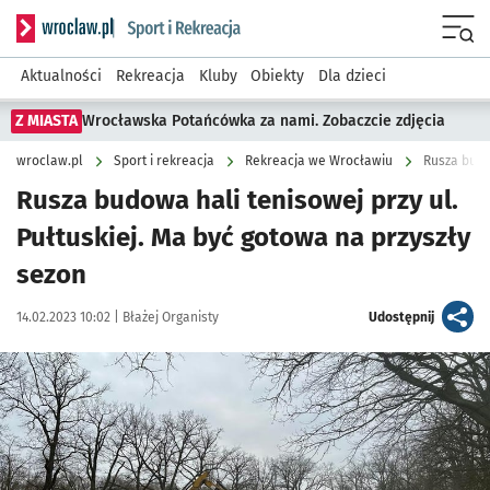
Serwis informacyjny wroclaw.pl podserwis: Sport i rekreacja
Menu
Aktualności
Rekreacja
Kluby
Obiekty
Dla dzieci
Z MIASTA
Wrocławska Potańcówka za nami. Zobaczcie zdjęcia
wroclaw.pl
Sport i rekreacja
Rekreacja we Wrocławiu
Rusza budo
Rusza budowa hali tenisowej przy ul.
Pułtuskiej. Ma być gotowa na przyszły
sezon
Data publikacji:
Autor:
artykuł
14.02.2023 10:02 |
Błażej Organisty
Udostępnij
Kliknij, aby zobaczyć galerię