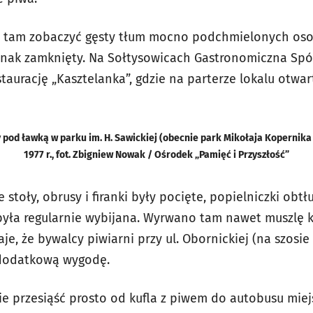
 tam zobaczyć gęsty tłum mocno podchmielonych osob
ednak zamknięty. Na Sołtysowicach Gastronomiczna Spó
staurację „Kasztelanka”, gdzie na parterze lokalu otwar
 pod ławką w parku im. H. Sawickiej (obecnie park Mikołaja Kopernik
1977 r., fot. Zbigniew Nowak / Ośrodek „Pamięć i Przyszłość”
 stoły, obrusy i firanki były pocięte, popielniczki obt
yła regularnie wybijana. Wyrwano tam nawet muszlę 
aje, że bywalcy piwiarni przy ul. Obornickiej (na szos
 dodatkową wygodę.
ie przesiąść prosto od kufla z piwem do autobusu miejs