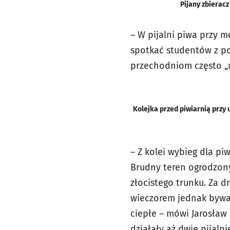
Pijany zbieracz
– W pijalni piwa przy m
spotkać studentów z po
przechodniom często „u
Kolejka przed piwiarnią przy u
– Z kolei wybieg dla pi
Brudny teren ogrodzon
złocistego trunku. Za d
wieczorem jednak bywał
ciepłe – mówi Jarosław 
działały aż dwie pijalni