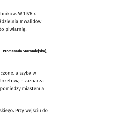
ników. W 1976 r.
łdzielnia Inwalidów
to piwiarnię.
a – Promenada Staromiejska),
łuczone, a szyba w
klozetową – zaznacza
ie pomiędzy miastem a
kiego. Przy wejściu do