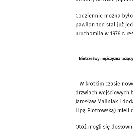
Codziennie można było
pawilon ten stał już j
uruchomiła w 1976 r. re
Nietrzeźwy mężczyzna leżący
– W krótkim czasie nowe
drzwiach wejściowych b
Jarosław Maliniak i dod
Lipą Piotrowską) mieli
Otóż mogli się dosłown