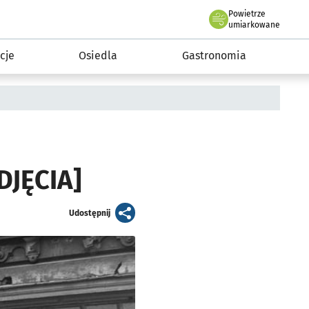
Powietrze
we Wrocławiu
 mieszkańca
umiarkowane
cje
Osiedla
Gastronomia
DJĘCIA]
artykuł
Udostępnij