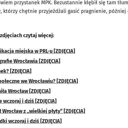
owiem przystanek MPK. Bezustannie kłębił się tam tłu
, którzy chętnie przyjeżdżali gasić pragnienie, później 
zdjęciach czytaj więcej:
acja miejska w PRL-u [ZDJĘCIA]
grafie Wrocławia [ZDJĘCIA]
nek? [ZDJĘCIA]
połeczne we Wrocławiu? [ZDJĘCIA]
niła Wrocław [ZDJĘCIA]
 wczoraj i dziś [ZDJĘCIA]
 Wrocław z „wielkiej płyty” [ZDJĘCIA]
ki wczoraj i dziś [ZDJĘCIA]