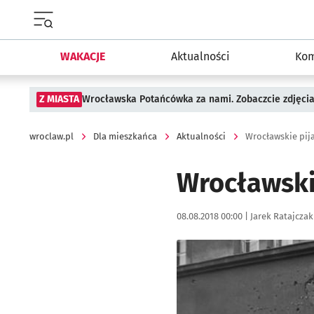
Menu główne portalu wroclaw.pl
WAKACJE
Aktualności
Kom
Z MIASTA
Wrocławska Potańcówka za nami. Zobaczcie zdjęci
wroclaw.pl
Dla mieszkańca
Aktualności
Wrocławskie pija
Wrocławskie
Data publikacji:
Autor:
08.08.2018 00:00 |
Jarek Ratajczak
Kliknij, aby powiększyć