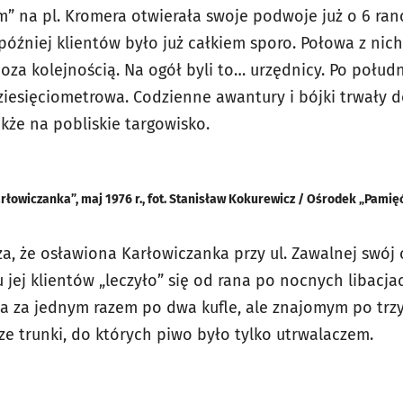
m” na pl. Kromera otwierała swoje podwoje już o 6 ran
później klientów było już całkiem sporo. Połowa z nich 
poza kolejnością. Na ogół byli to… urzędnicy. Po połud
ziesięciometrowa. Codzienne awantury i bójki trwały 
akże na pobliskie targowisko.
rłowiczanka”, maj 1976 r., fot. Stanisław Kokurewicz / Ośrodek „Pamięć
cza, że osławiona Karłowiczanka przy ul. Zawalnej swó
u jej klientów „leczyło” się od rana po nocnych libacja
 za jednym razem po dwa kufle, ale znajomym po trzy
ze trunki, do których piwo było tylko utrwalaczem.