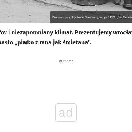
Piwiarnia przy ul. Jedności Narodowej, sierpień 1973 r., fot. Stan
ów i niezapomniany klimat. Prezentujemy wrocław
hasło „piwko z rana jak śmietana”.
REKLAMA
ad