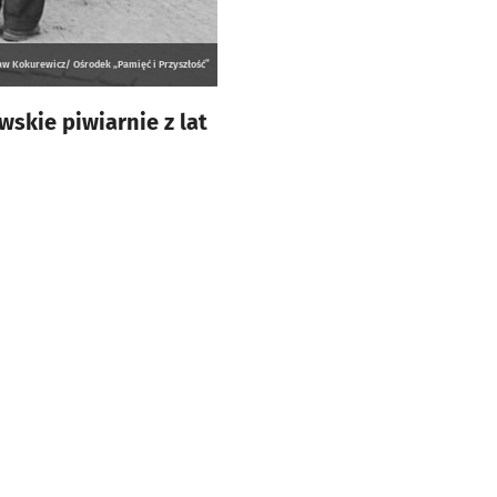
isław Kokurewicz/ Ośrodek „Pamięć i Przyszłość”
skie piwiarnie z lat