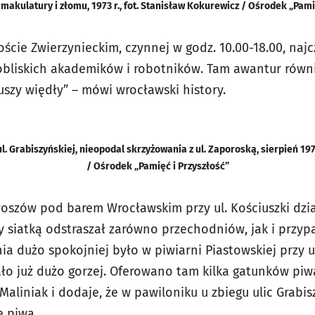
 makulatury i złomu, 1973 r., fot. Stanisław Kokurewicz / Ośrodek „Pami
oście Zwierzynieckim, czynnej w godz. 10.00-18.00, naj
bliskich akademików i robotników. Tam awantur równi
szy więdły” – mówi wrocławski history.
l. Grabiszyńskiej, nieopodal skrzyżowania z ul. Zaporoską, sierpień 197
/ Ośrodek „Pamięć i Przyszłość”
woszów pod barem Wrocławskim przy ul. Kościuszki dzia
y siatką odstraszał zarówno przechodniów, jak i prz
nia dużo spokojniej było w piwiarni Piastowskiej przy u
o już dużo gorzej. Oferowano tam kilka gatunków piwa
Maliniak i dodaje, że w pawiloniku u zbiegu ulic Grabis
e piwa.