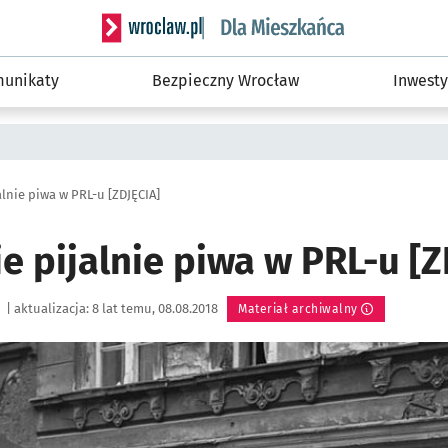
Serwis informacyjny wroclaw.pl podserwis: Dla
unikaty
Bezpieczny Wrocław
Inwesty
a
lnie piwa w PRL-u [ZDJĘCIA]
 pijalnie piwa w PRL-u [Z
|
aktualizacja:
8 lat temu, 08.08.2018
Materiał archiwalny