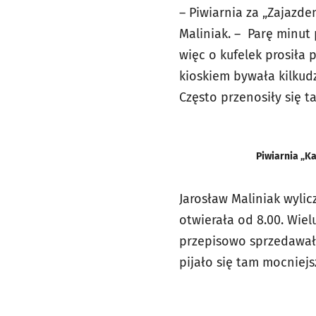
– Piwiarnia za „Zajazde
Maliniak. – Parę minut 
więc o kufelek prosiła 
kioskiem bywała kilkud
Często przenosiły się t
Piwiarnia „Ka
Jarosław Maliniak wyli
otwierała od 8.00. Wiel
przepisowo sprzedawała
pijało się tam mocniejs