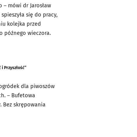
o – mówi dr Jarosław
spieszyła się do pracy,
niu kolejka przed
do późnego wieczora.
 i Przyszłość”
j ogródek dla piwoszów
ch. – Bufetowa
. Bez skrępowania