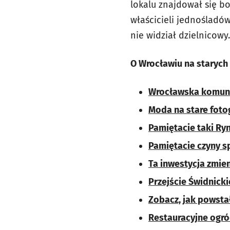
lokalu znajdował się b
właścicieli jednośladów
nie widział dzielnicowy.
O Wrocławiu na starych 
Wrocławska komunik
Moda na stare foto
Pamiętacie taki Ry
Pamiętacie czyny s
Ta inwestycja zmie
Przejście Świdnickie
Zobacz, jak powstał
Restauracyjne ogród