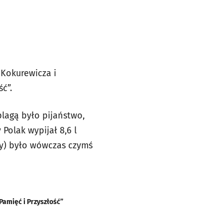
 Kokurewicza i
ść”.
plagą było pijaństwo,
Polak wypijał 8,6 l
acy) było wówczas czymś
Pamięć i Przyszłość”