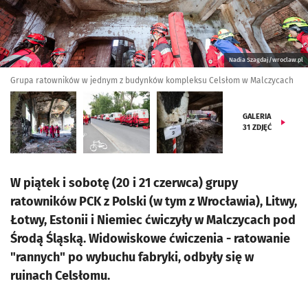
Nadia Szagdaj/wroclaw.pl
Grupa ratowników w jednym z budynków kompleksu Celsłom w Malczycach
GALERIA
31
ZDJĘĆ
W piątek i sobotę (20 i 21 czerwca) grupy
ratowników PCK z Polski (w tym z Wrocławia), Litwy,
Łotwy, Estonii i Niemiec ćwiczyły w Malczycach pod
Środą Śląską. Widowiskowe ćwiczenia - ratowanie
"rannych" po wybuchu fabryki, odbyły się w
ruinach Celsłomu.