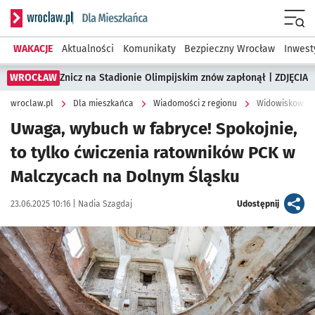
Serwis informacyjny wroclaw.pl podserwis: Dla mieszkańca
Menu
WAKACJE
Aktualności
Komunikaty
Bezpieczny Wrocław
Inwest
WROCŁAW
Znicz na Stadionie Olimpijskim znów zapłonął | ZDJĘCIA
wroclaw.pl
Dla mieszkańca
Wiadomości z regionu
Widowiskowe ćw
Uwaga, wybuch w fabryce! Spokojnie,
to tylko ćwiczenia ratowników PCK w
Malczycach na Dolnym Śląsku
Data publikacji:
Autor:
artykuł
23.06.2025 10:16 |
Nadia Szagdaj
Udostępnij
Kliknij, aby zobaczyć galerię