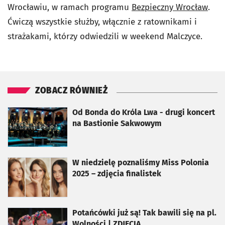
Wrocławiu, w ramach programu
Bezpieczny Wrocław
.
Ćwiczą wszystkie służby, włącznie z ratownikami i
strażakami, którzy odwiedzili w weekend Malczyce.
ZOBACZ RÓWNIEŻ
otworzy się w nowej karcie
Od Bonda do Króla Lwa - drugi koncert
na Bastionie Sakwowym
otworzy się w nowej karcie
W niedzielę poznaliśmy Miss Polonia
2025 – zdjęcia finalistek
otworzy się w nowej karcie
Potańcówki już są! Tak bawili się na pl.
Wolności | ZDJĘCIA