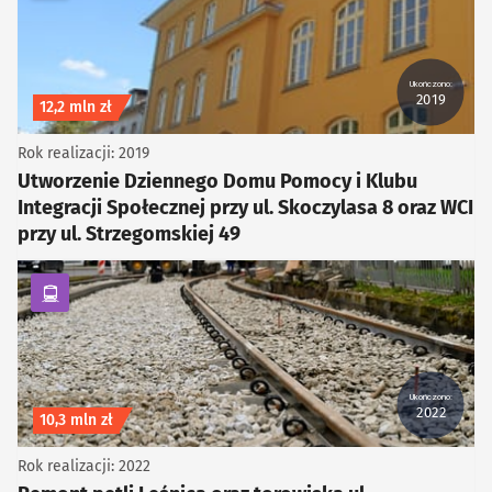
Ukończono:
2019
Koszt inwestycji
12,2 mln zł
Rok realizacji: 2019
Utworzenie Dziennego Domu Pomocy i Klubu
Integracji Społecznej przy ul. Skoczylasa 8 oraz WCI
przy ul. Strzegomskiej 49
kategoria Komunikacja zbiorowa
Ukończono:
2022
Koszt inwestycji
10,3 mln zł
Rok realizacji: 2022