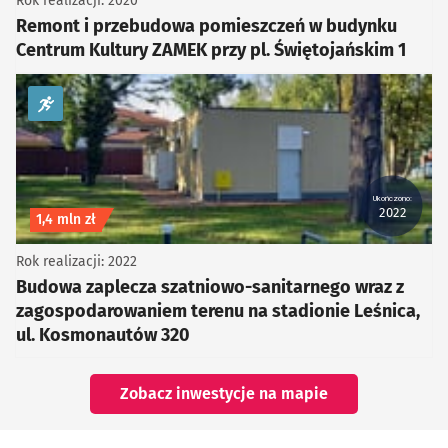
Rok realizacji: 2020
Remont i przebudowa pomieszczeń w budynku
Centrum Kultury ZAMEK przy pl. Świętojańskim 1
kategoria Sport i rekreacja
Ukończono:
2022
Koszt inwestycji
1,4 mln zł
Rok realizacji: 2022
Budowa zaplecza szatniowo-sanitarnego wraz z
zagospodarowaniem terenu na stadionie Leśnica,
ul. Kosmonautów 320
Zobacz inwestycje na mapie