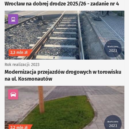
Wrocław na dobrej drodze 2025/26 - zadanie nr 4
kategoria Komunikacja zbiorowa
Ukończono:
2023
Koszt inwestycji
2,3 mln zł
Rok realizacji: 2023
Modernizacja przejazdów drogowych w torowisku
na ul. Kosmonautów
kategoria Infrastruktura drogowa
Ukończono:
2023
Koszt inwestycji
2,2 mln zł