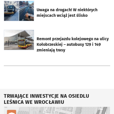
otworzy się w nowej karcie
Uwaga na drogach! W niektórych
miejscach wciąż jest ślisko
otworzy się w nowej karcie
Remont przejazdu kolejowego na ulicy
Kołobrzeskiej – autobusy 129 i 149
zmieniają trasy
TRWAJĄCE INWESTYCJE NA OSIEDLU
LEŚNICA WE WROCŁAWIU