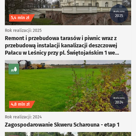
Ukończono:
2025
Koszt inwestycji
5,4 mln zł
Rok realizacji: 2025
Remont i przebudowa tarasów i piwnic wraz z
przebudową instalacji kanalizacji deszczowej
Pałacu w Leśnicy przy pl. Świętojańskim 1 we
Wrocławiu
kategoria Zieleń
Ukończono:
2024
Koszt inwestycji
4,8 mln zł
Rok realizacji: 2024
Zagospodarowanie Skweru Scharouna - etap 1