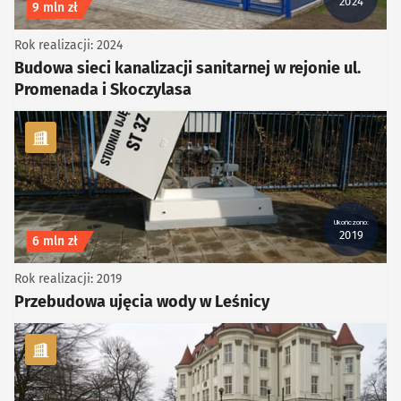
2024
Koszt inwestycji
9 mln zł
Rok realizacji: 2024
Budowa sieci kanalizacji sanitarnej w rejonie ul.
Promenada i Skoczylasa
kategoria Infrastruktura
Ukończono:
2019
Koszt inwestycji
6 mln zł
Rok realizacji: 2019
Przebudowa ujęcia wody w Leśnicy
kategoria Infrastruktura