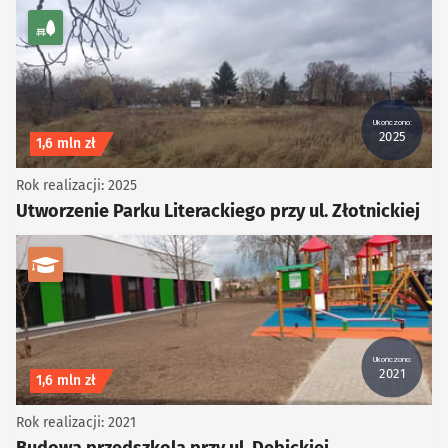
kategoria Zieleń
Ukończono:
2025
Koszt inwestycji
1,6 mln zł
Rok realizacji: 2025
Utworzenie Parku Literackiego przy ul. Złotnickiej
kategoria Edukacja i kultura
Ukończono:
2021
Koszt inwestycji
1,6 mln zł
Rok realizacji: 2021