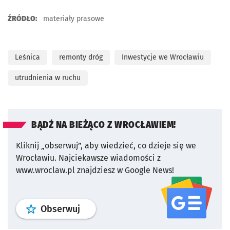
ŹRÓDŁO:
materiały prasowe
Leśnica
remonty dróg
Inwestycje we Wrocławiu
utrudnienia w ruchu
BĄDŹ NA BIEŻĄCO Z WROCŁAWIEM!
Kliknij „obserwuj”, aby wiedzieć, co dzieje się we
Wrocławiu.
Najciekawsze wiadomości z
www.wroclaw.pl znajdziesz w Google News!
profil
google news
serwisu wroclaw
Obserwuj