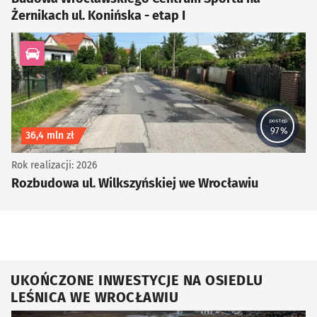
Żernikach ul. Konińska - etap I
kategoria Infrastruktura drogowa
postęp
97%
Koszt inwestycji
36,4 mln zł
Rok realizacji: 2026
Rozbudowa ul. Wilkszyńskiej we Wrocławiu
UKOŃCZONE INWESTYCJE NA OSIEDLU
LEŚNICA WE WROCŁAWIU