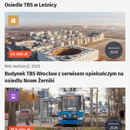
Osiedle TBS w Leśnicy
kategoria Infrastruktura
Ukończono:
2020
Koszt inwestycji
40 mln zł
Rok realizacji: 2020
Budynek TBS Wrocław z serwisem opiekuńczym na
osiedlu Nowe Żerniki
kategoria Komunikacja zbiorowa
Ukończono:
2025
Koszt inwestycji
15,8 mln zł