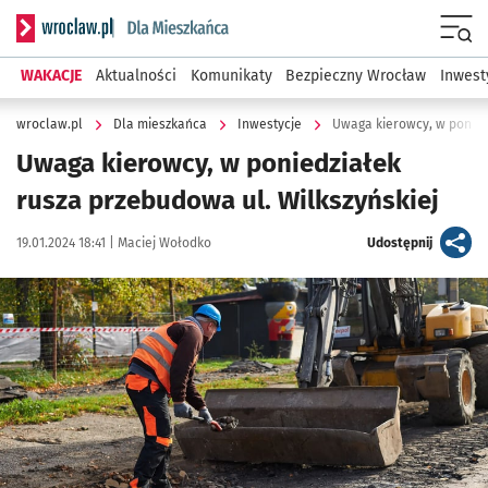
Serwis informacyjny wroclaw.pl podserwis: Dla mieszkańca
Menu
WAKACJE
Aktualności
Komunikaty
Bezpieczny Wrocław
Inwest
wroclaw.pl
Dla mieszkańca
Inwestycje
Uwaga kierowcy, w ponied
Uwaga kierowcy, w poniedziałek
rusza przebudowa ul. Wilkszyńskiej
Data publikacji:
Autor:
artykuł
19.01.2024 18:41 |
Maciej Wołodko
Udostępnij
Kliknij, aby powiększyć