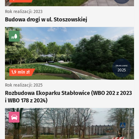
Rok realizacji: 2023
Budowa drogi w ul. Stoszowskiej
kategoria Zieleń
Ukończono:
2025
Koszt inwestycji
1,9 mln zł
Rok realizacji: 2025
Rozbudowa Ekoparku Stabłowice (WBO 202 z 2023
i WBO 178 z 2024)
kategoria Infrastruktura drogowa