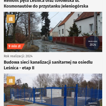
Remont pętli Leśnica oraz torowiska ul.
Kosmonautów do przystanku Jeleniogórska
kategoria Infrastruktura
Ukończono:
2024
Koszt inwestycji
9 mln zł
Rok realizacji: 2024
Budowa sieci kanalizacji sanitarnej na osiedlu
Leśnica - etap II
kategoria Infrastruktura
Ukończono: