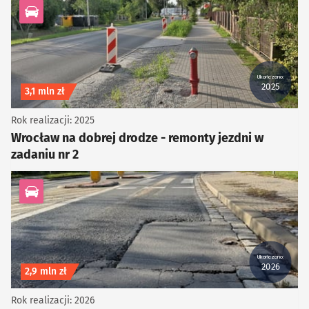
kategoria Infrastruktura drogowa
Ukończono:
2025
Koszt inwestycji
3,1 mln zł
Rok realizacji: 2025
Wrocław na dobrej drodze - remonty jezdni w
zadaniu nr 2
kategoria Infrastruktura drogowa
Ukończono:
2026
Koszt inwestycji
2,9 mln zł
Rok realizacji: 2026