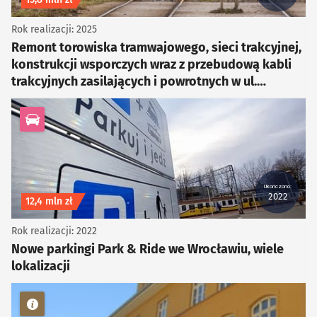
Rok realizacji: 2025
Remont torowiska tramwajowego, sieci trakcyjnej,
konstrukcji wsporczych wraz z przebudową kabli
trakcyjnych zasilających i powrotnych w ul.
Kosmonautów od skrzyżowania z ul. Jeżowską do
przystanku Jeleniogórska (1.27.3)
kategoria Infrastruktura drogowa
Ukończono:
2022
Koszt inwestycji
12,4 mln zł
Rok realizacji: 2022
Nowe parkingi Park & Ride we Wrocławiu, wiele
lokalizacji
kategoria Inne