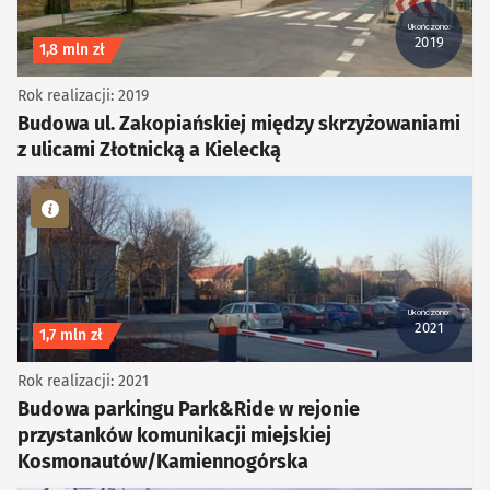
Ukończono:
2019
Koszt inwestycji
1,8 mln zł
Rok realizacji: 2019
Budowa ul. Zakopiańskiej między skrzyżowaniami
z ulicami Złotnicką a Kielecką
kategoria Inne
Ukończono:
2021
Koszt inwestycji
1,7 mln zł
Rok realizacji: 2021
Budowa parkingu Park&Ride w rejonie
przystanków komunikacji miejskiej
Kosmonautów/Kamiennogórska