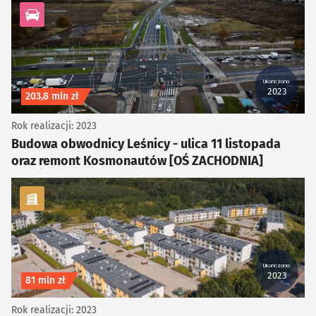
kategoria Infrastruktura drogowa
Ukończono:
2023
Koszt inwestycji
203,8 mln zł
Rok realizacji: 2023
Budowa obwodnicy Leśnicy - ulica 11 listopada
oraz remont Kosmonautów [OŚ ZACHODNIA]
kategoria Infrastruktura
Ukończono:
2023
Koszt inwestycji
81 mln zł
Rok realizacji: 2023