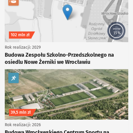
kategoria Edukacja i kultura
postęp
15%
Koszt inwestycji
102 mln zł
Rok realizacji: 2029
Budowa Zespołu Szkolno-Przedszkolnego na
osiedlu Nowe Żerniki we Wrocławiu
kategoria Sport i rekreacja
Koszt inwestycji
39,5 mln zł
Rok realizacji: 2026
Budowa Wrocławskiego Centrum Sportu na