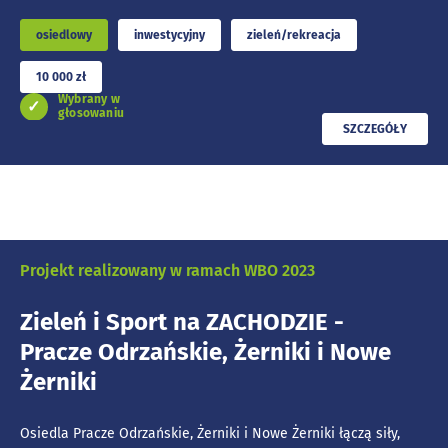
osiedlowy
inwestycyjny
zieleń/rekreacja
10 000 zł
Wybrany w
głosowaniu
PRZECZYTAJ
SZCZEGÓŁY
Projekt realizowany w ramach WBO 2023
Zieleń i Sport na ZACHODZIE -
Pracze Odrzańskie, Żerniki i Nowe
Żerniki
Osiedla Pracze Odrzańskie, Żerniki i Nowe Żerniki łączą siły,