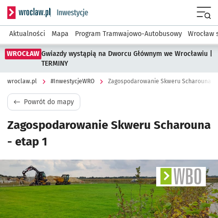
Serwis informacyjny wroclaw.pl podserwis: #InwestycjeWRO 
Menu
Aktualności
Mapa
Program Tramwajowo-Autobusowy
Wrocław 
WROCŁAW
Gwiazdy wystąpią na Dworcu Głównym we Wrocławiu |
TERMINY
wroclaw.pl
#InwestycjeWRO
Zagospodarowanie Skweru Scharouna - e
Powrót do mapy
Zagospodarowanie Skweru Scharouna
- etap 1