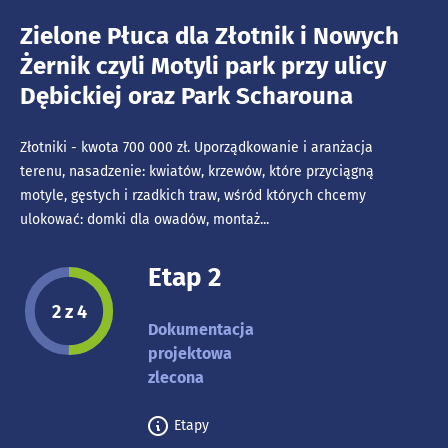
Zielone Płuca dla Złotnik i Nowych
Żernik czyli Motyli park przy ulicy
Dębickiej oraz Park Scharouna
Złotniki - kwota 700 000 zł. Uporządkowanie i aranżacja
terenu, nasadzenie: kwiatów, krzewów, które przyciągną
motyle, gęstych i rzadkich traw, wśród których chcemy
ulokować: domki dla owadów, montaż...
Etap 2
Etap projektu:
2 z 4
Dokumentacja
projektowa
zlecona
Etapy