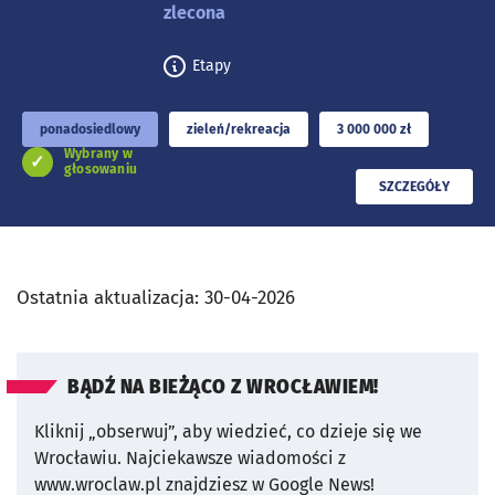
zlecona
Etapy
ponadosiedlowy
zieleń/rekreacja
3 000 000 zł
Wybrany w
głosowaniu
PRZECZYTAJ
SZCZEGÓŁY
Ostatnia aktualizacja:
30-04-2026
BĄDŹ NA BIEŻĄCO Z WROCŁAWIEM!
Kliknij „obserwuj”, aby wiedzieć, co dzieje się we
Wrocławiu.
Najciekawsze wiadomości z
www.wroclaw.pl znajdziesz w Google News!