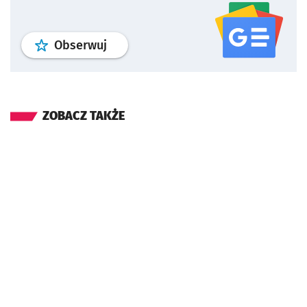
profil
google news
serwisu wroclaw
Obserwuj
ZOBACZ TAKŻE