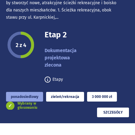
by stworzyć nowe, atrakcyjne ścieżki rekreacyjne i boisko
dla naszych mieszkańców. 1. Ścieżka rekreacyjna, obok
stawu przy ul. Karpnickiej,...
Etap 2
Etap projektu:
2 z 4
Dokumentacja
projektowa
zlecona
Etapy
ponadosiedlowy
zieleń/rekreacja
3 000 000 zł
Wybrany w
głosowaniu
PRZECZYTAJ
SZCZEGÓŁY