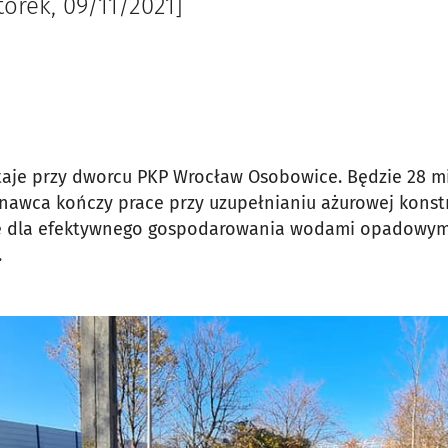
torek, 09/11/2021]
aje przy dworcu PKP Wrocław Osobowice. Będzie 28 mi
wca kończy prace przy uzupełnianiu ażurowej konstru
e dla efektywnego gospodarowania wodami opadowymi.
.