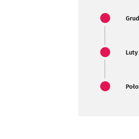
Zadani
Grud
Zadani
Luty
Zadani
Poło