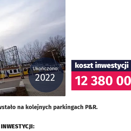
koszt inwestycji
Ukończono:
2022
12 380 00
wstało na kolejnych parkingach P&R.
 INWESTYCJI: