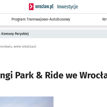
Serwis informacyjny wroclaw.pl podserwis: #
Program Tramwajowo-Autobusowy
Wr
a Komuny Paryskiej
ocławiu, wiele lokalizacji
ngi Park & Ride we Wrocła