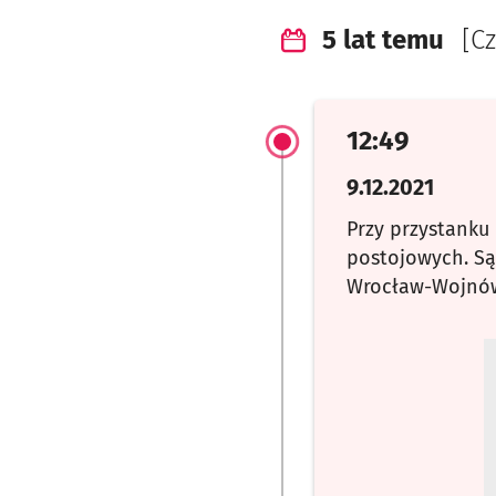
5 lat temu
[C
12:49
9.12.2021
Przy przystank
postojowych. Są
Wrocław-Wojnów 