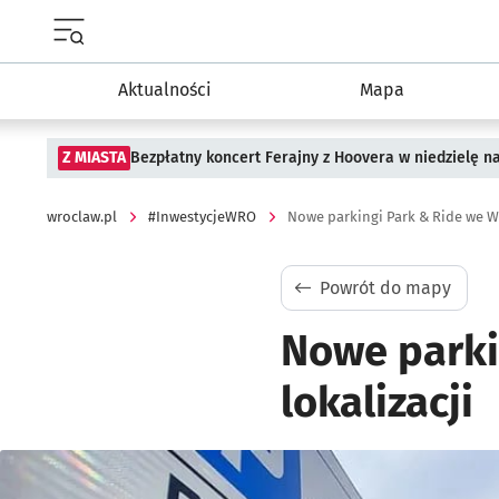
Menu główne portalu wroclaw.pl
Aktualności
Mapa
Z MIASTA
Bezpłatny koncert Ferajny z Hoovera w niedzielę n
wroclaw.pl
#InwestycjeWRO
Nowe parkingi Park & Ride we Wr
Powrót do mapy
Nowe parki
lokalizacji
Kliknij, aby powiększyć