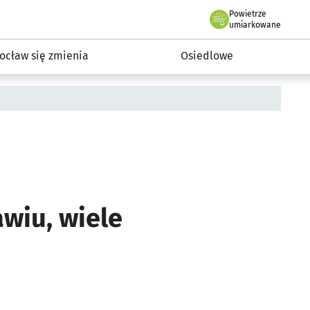
Powietrze
we Wrocławiu
InwestycjeWRO - miejskie inwestycje 2019-2032
umiarkowane
ocław się zmienia
Osiedlowe
wiu, wiele