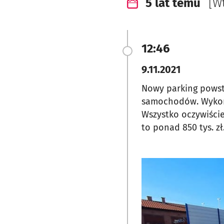
5 lat temu
[W
12:46
9.11.2021
Nowy parking powst
samochodów. Wykona
Wszystko oczywiści
to ponad 850 tys. zł