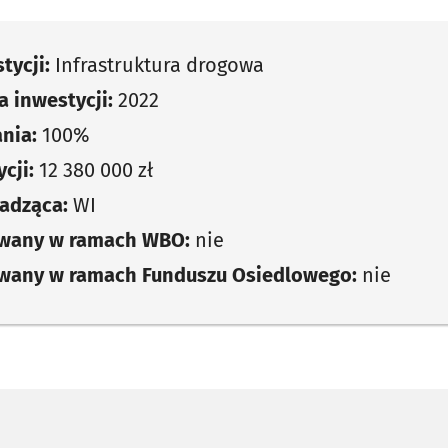
tycji:
Infrastruktura drogowa
 inwestycji:
2022
nia:
100%
cji:
12 380 000 zł
adząca:
WI
owany w ramach WBO:
nie
owany w ramach Funduszu Osiedlowego:
nie