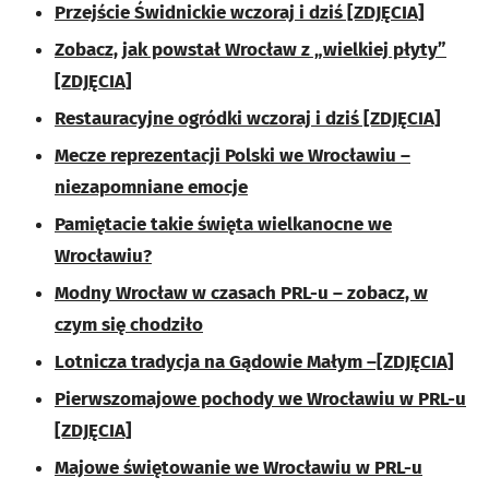
Przejście Świdnickie wczoraj i dziś [ZDJĘCIA]
Zobacz, jak powstał Wrocław z „wielkiej płyty”
[ZDJĘCIA]
Restauracyjne ogródki wczoraj i dziś [ZDJĘCIA]
Mecze reprezentacji Polski we Wrocławiu –
niezapomniane emocje
Pamiętacie takie święta wielkanocne we
Wrocławiu?
Modny Wrocław w czasach PRL-u – zobacz, w
czym się chodziło
Lotnicza tradycja na Gądowie Małym –[ZDJĘCIA]
Pierwszomajowe pochody we Wrocławiu w PRL-u
[ZDJĘCIA]
Majowe świętowanie we Wrocławiu w PRL-u