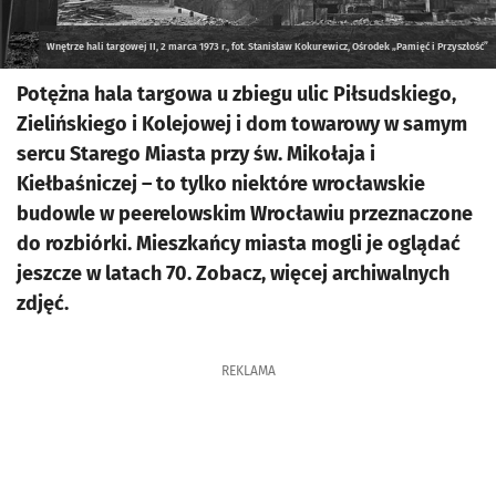
Wnętrze hali targowej II, 2 marca 1973 r., fot. Stanisław Kokurewicz, Ośrodek „Pamięć i Przyszłość”
Potężna hala targowa u zbiegu ulic Piłsudskiego,
Zielińskiego i Kolejowej i dom towarowy w samym
sercu Starego Miasta przy św. Mikołaja i
Kiełbaśniczej – to tylko niektóre wrocławskie
budowle w peerelowskim Wrocławiu przeznaczone
do rozbiórki. Mieszkańcy miasta mogli je oglądać
jeszcze w latach 70. Zobacz, więcej archiwalnych
zdjęć.
REKLAMA