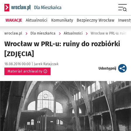
Serwis informacyjny wroclaw.pl podserwis: Dla mieszkańca
Menu
WAKACJE
Aktualności
Komunikaty
Bezpieczny Wrocław
Inwest
wroclaw.pl
Dla mieszkańca
Aktualności
Wrocław w PRL-u: ruiny d
Wrocław w PRL-u: ruiny do rozbiórki
[ZDJĘCIA]
Data publikacji:
Autor:
18.08.2016 00:00 |
Jarek Ratajczak
artykuł
Udostępnij
Materiał archiwalny
Kliknij, aby powiększyć