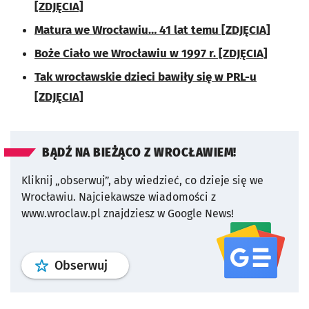
[ZDJĘCIA]
Matura we Wrocławiu… 41 lat temu [ZDJĘCIA]
Boże Ciało we Wrocławiu w 1997 r. [ZDJĘCIA]
Tak wrocławskie dzieci bawiły się w PRL-u
[ZDJĘCIA]
BĄDŹ NA BIEŻĄCO Z WROCŁAWIEM!
Kliknij „obserwuj”, aby wiedzieć, co dzieje się we
Wrocławiu.
Najciekawsze wiadomości z
www.wroclaw.pl znajdziesz w Google News!
profil
google news
serwisu wroclaw
Obserwuj