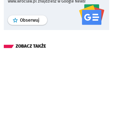
www.wroclaw.pl znajdziesz w Google News!
profil
google news
serwisu wroclaw
Obserwuj
ZOBACZ TAKŻE