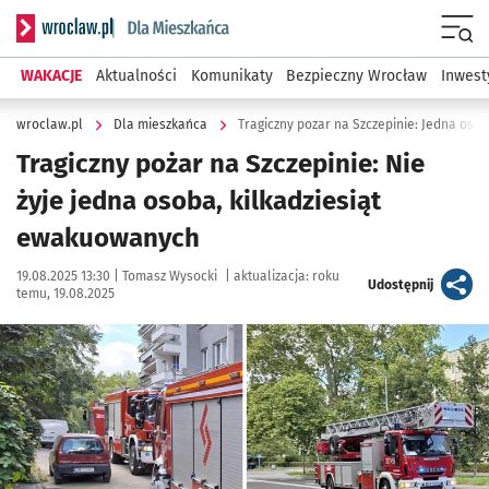
Serwis informacyjny wroclaw.pl podserwis: Dla mieszkańca
Menu
WAKACJE
Aktualności
Komunikaty
Bezpieczny Wrocław
Inwest
wroclaw.pl
Dla mieszkańca
Tragiczny pozar na Szczepinie: Jedna osob
Tragiczny pożar na Szczepinie: Nie
żyje jedna osoba, kilkadziesiąt
ewakuowanych
Data publikacji:
Autor:
19.08.2025 13:30 |
Tomasz Wysocki
|
aktualizacja:
roku
artykuł
Udostępnij
temu, 19.08.2025
Kliknij, aby powiększyć