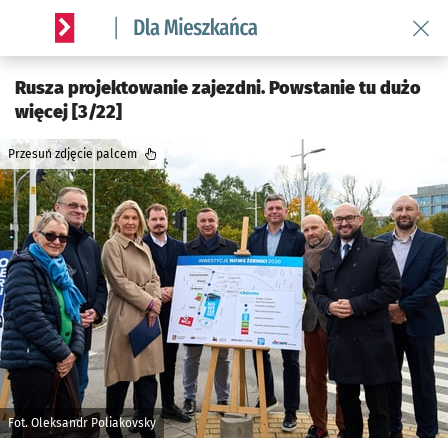
Wróć 
Serwis informacyjny wroclaw.pl podserwis: Dla mieszkańca
Rusza projektowanie zajezdni. Powstanie tu dużo
więcej [3/22]
Przesuń zdjęcie palcem
Fot. Oleksandr Poliakovsky