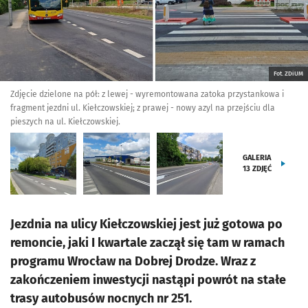
Fot. ZDiUM
Zdjęcie dzielone na pół: z lewej - wyremontowana zatoka przystankowa i
fragment jezdni ul. Kiełczowskiej; z prawej - nowy azyl na przejściu dla
pieszych na ul. Kiełczowskiej.
GALERIA
13
ZDJĘĆ
Jezdnia na ulicy Kiełczowskiej jest już gotowa po
remoncie, jaki I kwartale zaczął się tam w ramach
programu Wrocław na Dobrej Drodze. Wraz z
zakończeniem inwestycji nastąpi powrót na stałe
trasy autobusów nocnych nr 251.