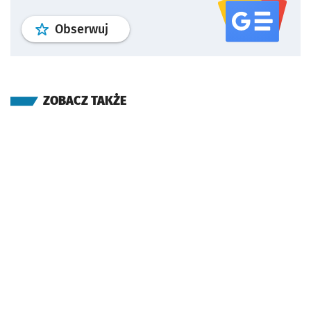
profil
google news
serwisu wroclaw
Obserwuj
ZOBACZ TAKŻE