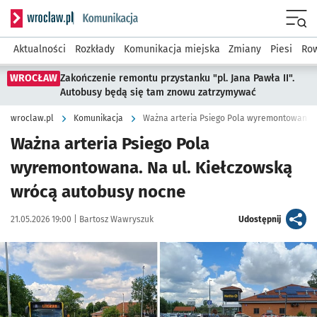
Serwis informacyjny wroclaw.pl podserwis: Komunikacja
Menu
Aktualności
Rozkłady
Komunikacja miejska
Zmiany
Piesi
Row
WROCŁAW
Zakończenie remontu przystanku "pl. Jana Pawła II".
Autobusy będą się tam znowu zatrzymywać
wroclaw.pl
Komunikacja
Ważna arteria Psiego Pola wyremontowana. 
Ważna arteria Psiego Pola
wyremontowana. Na ul. Kiełczowską
wrócą autobusy nocne
Data publikacji:
Autor:
artykuł
21.05.2026 19:00 |
Bartosz Wawryszuk
Udostępnij
Kliknij, aby zobaczyć galerię