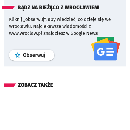
BĄDŹ NA BIEŻĄCO Z WROCŁAWIEM!
Kliknij „obserwuj”, aby wiedzieć, co dzieje się we
Wrocławiu.
Najciekawsze wiadomości z
www.wroclaw.pl znajdziesz w Google News!
profil
google news
serwisu wroclaw
Obserwuj
ZOBACZ TAKŻE