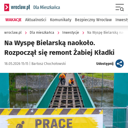
Serwis informacyjny wroclaw.pl podserwis: Dla mieszkańca
Menu
WAKACJE
Aktualności
Komunikaty
Bezpieczny Wrocław
Inwest
wroclaw.pl
Dla mieszkańca
Inwestycje
Na Wyspę Bielarską naoko
Na Wyspę Bielarską naokoło.
Rozpoczął się remont Żabiej Kładki
Data publikacji:
Autor:
artykuł
18.05.2026 15:15 |
Bartosz Chochołowski
Udostępnij
Kliknij, aby zobaczyć galerię