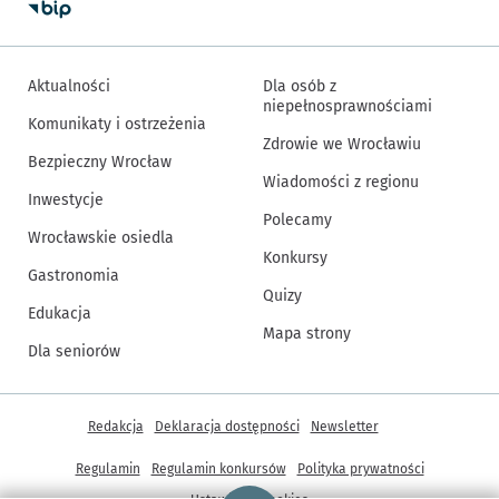
Aktualności
Dla osób z
niepełnosprawnościami
Komunikaty i ostrzeżenia
Zdrowie we Wrocławiu
Bezpieczny Wrocław
Wiadomości z regionu
Inwestycje
Polecamy
Wrocławskie osiedla
Konkursy
Gastronomia
Quizy
Edukacja
Mapa strony
Dla seniorów
Inne informacje
Redakcja
Deklaracja dostępności
Newsletter
Regulamin
Regulamin konkursów
Polityka prywatności