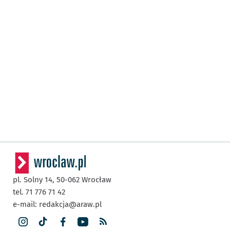
pl. Solny 14,
50-062
Wrocław
tel. 71 776 71 42
e-mail:
redakcja@araw.pl