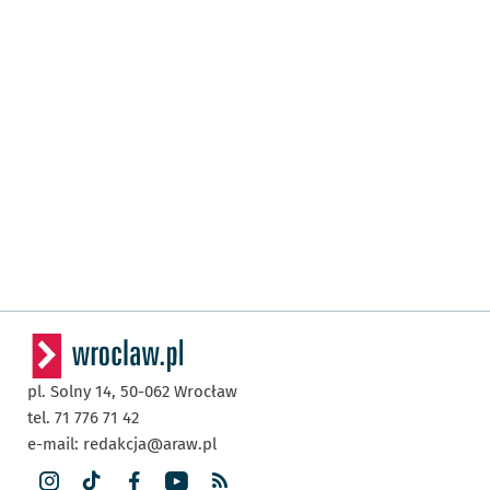
pl. Solny 14,
50-062
Wrocław
tel. 71 776 71 42
e-mail:
redakcja@araw.pl