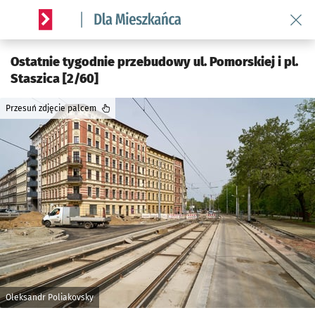
Wróć 
Serwis informacyjny wroclaw.pl podserwis: Dla mieszkańca
Ostatnie tygodnie przebudowy ul. Pomorskiej i pl.
Staszica [2/60]
Przesuń zdjęcie palcem
Oleksandr Poliakovsky