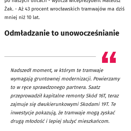
po naszych ulicach - wylicza wiceprezydent Mateusz
Żak. - Aż 43 procent wrocławskich tramwajów ma dziś
mniej niż 10 lat.
Odmładzanie to unowocześnianie
Nadszedł moment, w którym te tramwaje
wymagają gruntownej modernizacji. Powierzamy
to w ręce sprawdzonego partnera. Saatz
przeprowadził kapitalne remonty Skód 16T, teraz
zajmuje się dwukierunkowymi Skodami 19T. Te
inwestycje pokazują, że tramwaje mogą zyskać
drugą młodość i lepiej służyć mieszkańcom.