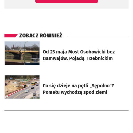
ZOBACZ RÓWNIEŻ
otworzy się w nowej karcie
Od 23 maja Most Osobowicki bez
tramwajów. Pojadą Trzebnickim
otworzy się w nowej karcie
Co się dzieje na pętli „Sępolno”?
Pomału wychodzą spod ziemi