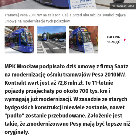
Fot. Tomasz Hołod
Tramwaj Pesa 2010NW na zajezdni Gaj, a przed nim tablica symbolizująca
umowę na modernizację tych pojazdów
GALERIA
13
ZDJĘĆ
MPK Wrocław podpisało dziś umowę z firmą Saatz
na modernizację ośmiu tramwajów Pesa 2010NW.
Kontrakt wart jest aż 72,8 mln zł. Te 11-letnie
pojazdy przejechały po około 700 tys. km i
wymagają już modernizacji. W zasadzie ze starych
bydgoskich konstrukcji niewiele zostanie, nawet
"pudło" zostanie przebudowane. Założenie jest
takie, że zmodernizowane Pesy mają być lepsze niż
oryginały.