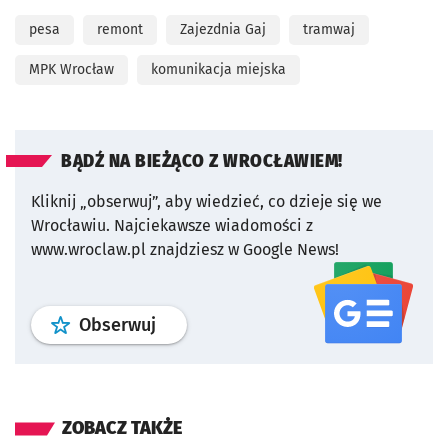
pesa
remont
Zajezdnia Gaj
tramwaj
MPK Wrocław
komunikacja miejska
BĄDŹ NA BIEŻĄCO Z WROCŁAWIEM!
Kliknij „obserwuj”, aby wiedzieć, co dzieje się we
Wrocławiu.
Najciekawsze wiadomości z
www.wroclaw.pl znajdziesz w Google News!
profil
google news
serwisu wroclaw
Obserwuj
ZOBACZ TAKŻE