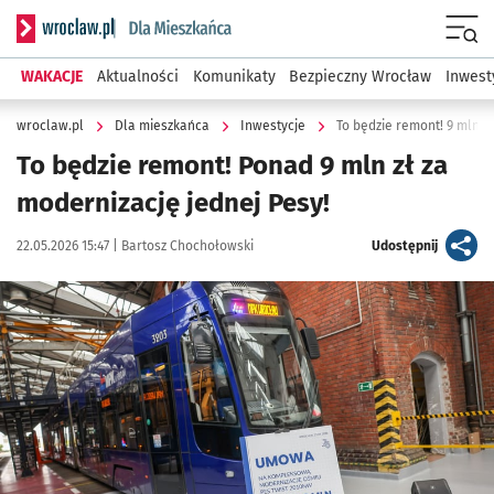
Serwis informacyjny wroclaw.pl podserwis: Dla mieszkańca
Menu
WAKACJE
Aktualności
Komunikaty
Bezpieczny Wrocław
Inwest
wroclaw.pl
Dla mieszkańca
Inwestycje
To będzie remont! 9 mln z
To będzie remont! Ponad 9 mln zł za
modernizację jednej Pesy!
Data publikacji:
Autor:
artykuł
22.05.2026 15:47 |
Bartosz Chochołowski
Udostępnij
Kliknij, aby zobaczyć galerię