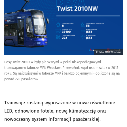
Źródło: MPK Wrocław
Pesy Twist 2010NW były pierwszymi w pełni niskopodłogowymi
tramwajami w taborze MPK Wrocław. Przewoźnik kupił osiem sztuk w 2015
roku. Są najdłuższymi w taborze MPK i bardzo pojemnymi - obliczone są na
ponad 220 pasażerów
Tramwaje zostaną wyposażone w nowe oświetlenie
LED, odnowione fotele, nową klimatyzację oraz
nowoczesny system informacji pasażerskiej.