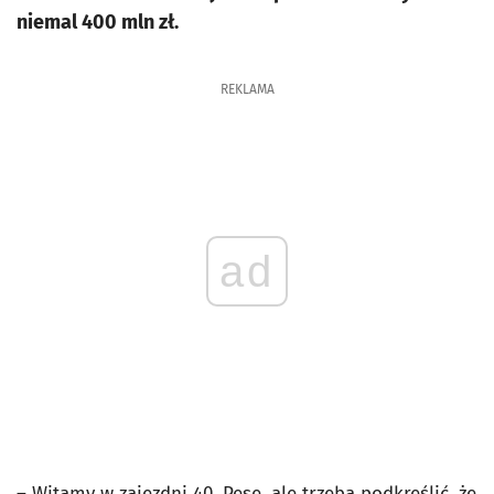
niemal 400 mln zł.
REKLAMA
ad
– Witamy w zajezdni 40. Pesę, ale trzeba podkreślić, że