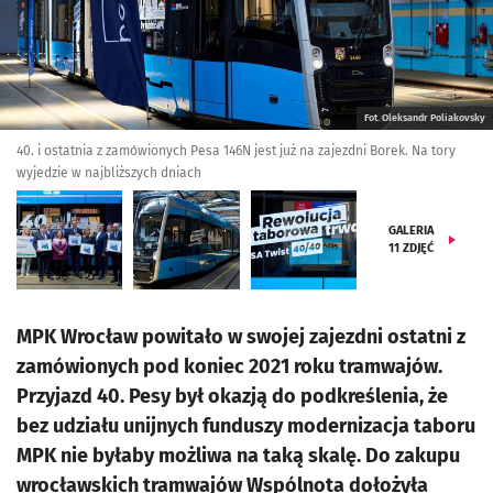
Fot. Oleksandr Poliakovsky
40. i ostatnia z zamówionych Pesa 146N jest już na zajezdni Borek. Na tory
wyjedzie w najbliższych dniach
GALERIA
11
ZDJĘĆ
MPK Wrocław powitało w swojej zajezdni ostatni z
zamówionych pod koniec 2021 roku tramwajów.
Przyjazd 40. Pesy był okazją do podkreślenia, że
bez udziału unijnych funduszy modernizacja taboru
MPK nie byłaby możliwa na taką skalę. Do zakupu
wrocławskich tramwajów Wspólnota dołożyła