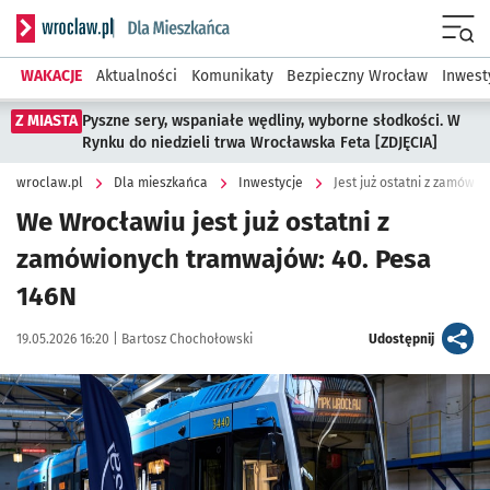
Serwis informacyjny wroclaw.pl podserwis: Dla mieszkańca
Menu
WAKACJE
Aktualności
Komunikaty
Bezpieczny Wrocław
Inwest
Z MIASTA
Pyszne sery, wspaniałe wędliny, wyborne słodkości. W
Rynku do niedzieli trwa Wrocławska Feta [ZDJĘCIA]
wroclaw.pl
Dla mieszkańca
Inwestycje
Jest już ostatni z zamówi
We Wrocławiu jest już ostatni z
zamówionych tramwajów: 40. Pesa
146N
Data publikacji:
Autor:
artykuł
19.05.2026 16:20 |
Bartosz Chochołowski
Udostępnij
Kliknij, aby zobaczyć galerię
Kliknij, aby powiększyć