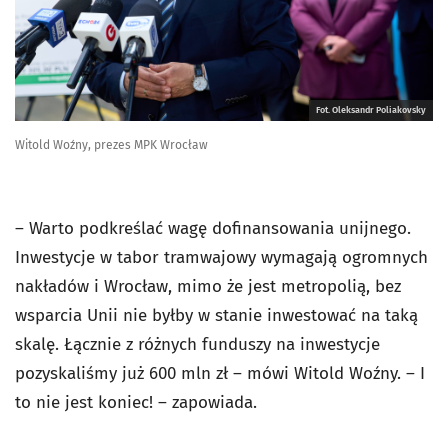
Fot. Oleksandr Poliakovsky
Witold Woźny, prezes MPK Wrocław
– Warto podkreślać wagę dofinansowania unijnego.
Inwestycje w tabor tramwajowy wymagają ogromnych
nakładów i Wrocław, mimo że jest metropolią, bez
wsparcia Unii nie byłby w stanie inwestować na taką
skalę. Łącznie z różnych funduszy na inwestycje
pozyskaliśmy już 600 mln zł – mówi Witold Woźny. – I
to nie jest koniec! – zapowiada.