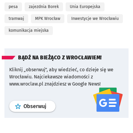
pesa
zajezdnia Borek
Unia Europejska
tramwaj
MPK Wrocław
Inwestycje we Wrocławiu
komunikacja miejska
BĄDŹ NA BIEŻĄCO Z WROCŁAWIEM!
Kliknij „obserwuj”, aby wiedzieć, co dzieje się we
Wrocławiu.
Najciekawsze wiadomości z
www.wroclaw.pl znajdziesz w Google News!
profil
google news
serwisu wroclaw
Obserwuj