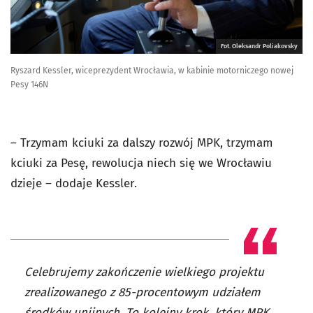
Fot. Oleksandr Poliakovsky
Ryszard Kessler, wiceprezydent Wrocławia, w kabinie motorniczego nowej
Pesy 146N
– Trzymam kciuki za dalszy rozwój MPK, trzymam
kciuki za Pesę, rewolucja niech się we Wrocławiu
dzieje – dodaje Kessler.
Celebrujemy zakończenie wielkiego projektu
zrealizowanego z 85-procentowym udziałem
środków unijnych. To kolejny krok, który MPK