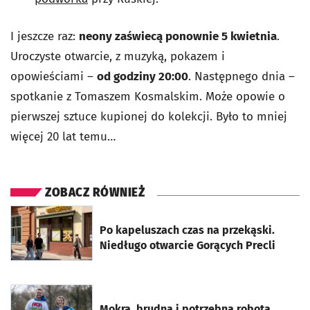
I jeszcze raz:
neony zaświecą ponownie 5 kwietnia
.
Uroczyste otwarcie, z muzyką, pokazem i
opowieściami –
od godziny 20:00
. Następnego dnia –
spotkanie z Tomaszem Kosmalskim. Może opowie o
pierwszej sztuce kupionej do kolekcji. Było to mniej
więcej 20 lat temu…
ZOBACZ RÓWNIEŻ
otworzy się w nowej karcie
Po kapeluszach czas na przekąski.
Niedługo otwarcie Gorących Precli
otworzy się w nowej karcie
Mokra, brudna i potrzebna robota.