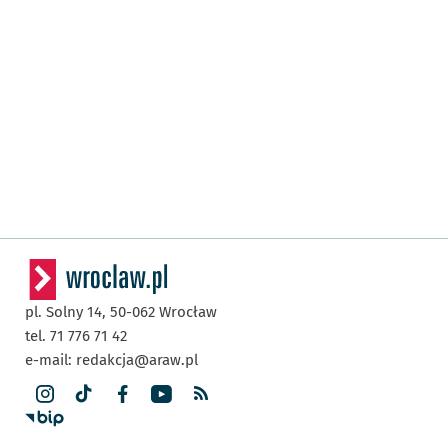
pl. Solny 14,
50-062
Wrocław
tel. 71 776 71 42
e-mail:
redakcja@araw.pl