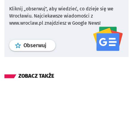
Kliknij „obserwuj”, aby wiedzieć, co dzieje się we
Wrocławiu.
Najciekawsze wiadomości z
www.wroclaw.pl znajdziesz w Google News!
profil
google news
serwisu wroclaw
Obserwuj
ZOBACZ TAKŻE