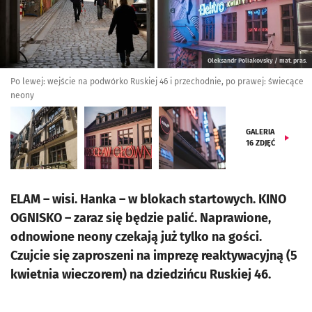
Oleksandr Poliakovsky / mat. pras.
Po lewej: wejście na podwórko Ruskiej 46 i przechodnie, po prawej: świecące
neony
GALERIA
16
ZDJĘĆ
ELAM – wisi. Hanka – w blokach startowych. KINO
OGNISKO – zaraz się będzie palić. Naprawione,
odnowione neony czekają już tylko na gości.
Czujcie się zaproszeni na imprezę reaktywacyjną (5
kwietnia wieczorem) na dziedzińcu Ruskiej 46.