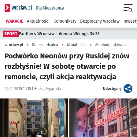
Serwis informacyjny wroclaw.pl podserwis: Dla mieszkańca
Menu
WAKACJE
Aktualności
Komunikaty
Bezpieczny Wrocław
Inwest
SPORT
Panthers Wrocław - Vienna Wikings 34:31
wroclaw.pl
Dla mieszkańca
Aktualności
W sobotę raktywacja neo
Podwórko Neonów przy Ruskiej znów
rozbłyśnie! W sobotę otwarcie po
remoncie, czyli akcja reaktywacja
Data publikacji:
Autor:
artykuł
05.04.2025 14:35 |
Błażej Organisty
Udostępnij
Kliknij, aby zobaczyć galerię