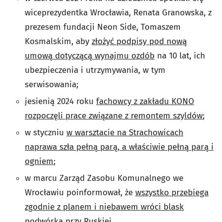
wiceprezydentka Wrocławia, Renata Granowska, z
prezesem fundacji Neon Side, Tomaszem
Kosmalskim, aby
złożyć podpisy pod nową
umową dotyczącą wynajmu ozdób
na 10 lat, ich
ubezpieczenia i utrzymywania, w tym
serwisowania;
jesienią 2024 roku
fachowcy z zakładu KONO
rozpoczęli prace związane z remontem szyldów
;
w styczniu
w warsztacie na Strachowicach
naprawa szła pełną parą, a właściwie pełną parą i
ogniem
;
w marcu Zarząd Zasobu Komunalnego we
Wrocławiu poinformował, że
wszystko przebiega
zgodnie z planem i niebawem wróci blask
podwórka
przy Ruskiej.