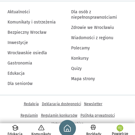
Aktualności
Dla osób z
niepełnosprawnościami
Komunikaty i ostrzeżenia
Zdrowie we Wrocławiu
Bezpieczny Wrocław
Wiadomości z regionu
Inwestycje
Polecamy
Wrocławskie osiedla
Konkursy
Gastronomia
Quizy
Edukacja
Mapa strony
Dla seniorów
Inne informacje
Redakcja
Deklaracja dostępności
Newsletter
Regulamin
Regulamin konkursów
Polityka prywatności
Strona główna - wroclaw.pl
Ustawienia cookies
Powietrze
Edukacja
Komunikaty
Rozkłady